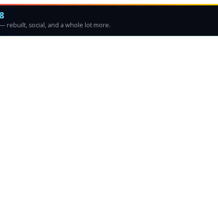
8
 rebuilt, social, and a whole lot more.