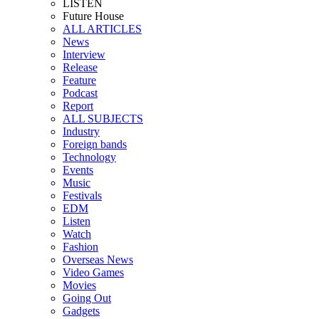
LISTEN
Future House
ALL ARTICLES
News
Interview
Release
Feature
Podcast
Report
ALL SUBJECTS
Industry
Foreign bands
Technology
Events
Music
Festivals
EDM
Listen
Watch
Fashion
Overseas News
Video Games
Movies
Going Out
Gadgets