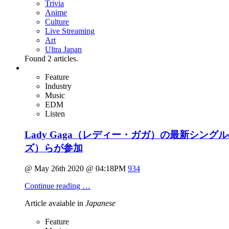
Trivia
Anime
Culture
Live Streaming
Art
Ultra Japan
Found
2
articles.
Feature
Industry
Music
EDM
Listen
Lady Gaga（レディー・ガガ）の最新シング
ズ）らが参加
@ May 26th 2020 @ 04:18PM
934
Continue reading …
Article avaiable in
Japanese
Feature