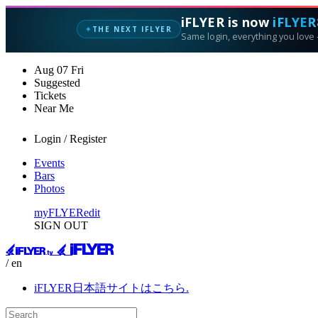
iFLYER is now
iFLYER
THE NEXT IFLYER
✦
Same login, everything you love —
Aug
07
Fri
Suggested
Tickets
Near Me
Login / Register
Events
Bars
Photos
myFLYER
edit
SIGN OUT
/ en
iFLYER日本語サイトはこちら.