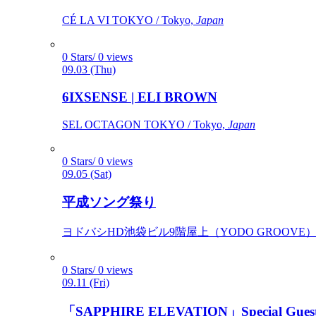
CÉ LA VI TOKYO / Tokyo,
Japan
0 Stars/ 0 views
09.03 (Thu)
6IXSENSE | ELI BROWN
SEL OCTAGON TOKYO / Tokyo,
Japan
0 Stars/ 0 views
09.05 (Sat)
平成ソング祭り
ヨドバシHD池袋ビル9階屋上（YODO GROOVE） / 
0 Stars/ 0 views
09.11 (Fri)
「SAPPHIRE ELEVATION」Special Gues