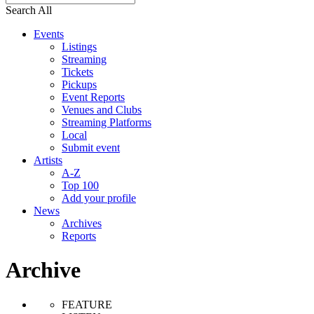
Search All
Events
Listings
Streaming
Tickets
Pickups
Event Reports
Venues and Clubs
Streaming Platforms
Local
Submit event
Artists
A-Z
Top 100
Add your profile
News
Archives
Reports
Archive
FEATURE