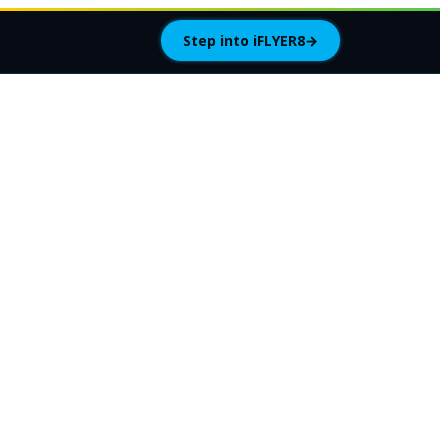
Step into iFLYER8
→