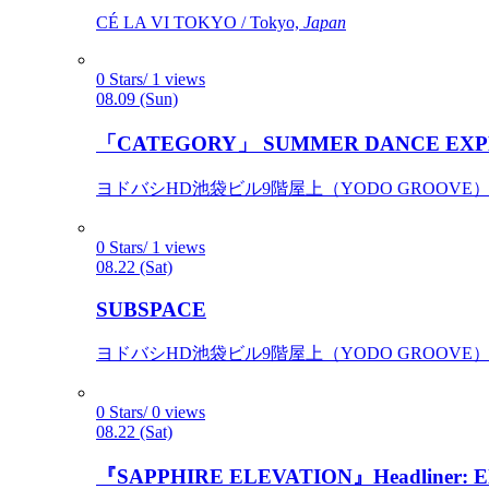
CÉ LA VI TOKYO / Tokyo,
Japan
0 Stars/ 1 views
08.09 (Sun)
「CATEGORY」 SUMMER DANCE EXP
ヨドバシHD池袋ビル9階屋上（YODO GROOVE） / 
0 Stars/ 1 views
08.22 (Sat)
SUBSPACE
ヨドバシHD池袋ビル9階屋上（YODO GROOVE） / 
0 Stars/ 0 views
08.22 (Sat)
『SAPPHIRE ELEVATION』Headliner: Ely 