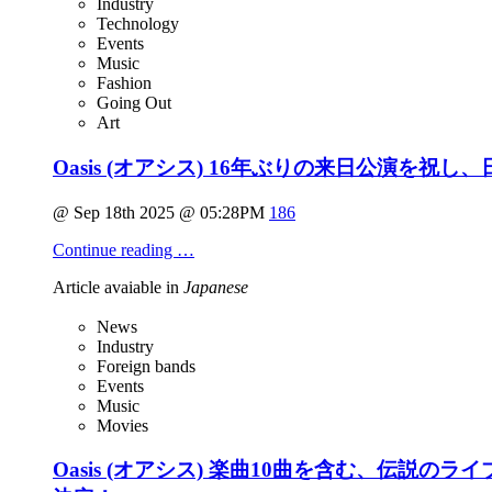
Industry
Technology
Events
Music
Fashion
Going Out
Art
Oasis (オアシス) 16年ぶりの来日公演を祝
@ Sep 18th 2025 @ 05:28PM
186
Continue reading …
Article avaiable in
Japanese
News
Industry
Foreign bands
Events
Music
Movies
Oasis (オアシス) 楽曲10曲を含む、伝説の