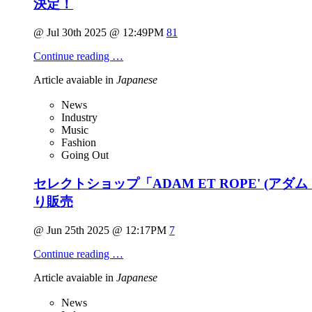
決定！
@ Jul 30th 2025 @ 12:49PM
81
Continue reading …
Article avaiable in
Japanese
News
Industry
Music
Fashion
Going Out
セレクトショップ「ADAM ET ROPE' (アダム
り販売
@ Jun 25th 2025 @ 12:17PM
7
Continue reading …
Article avaiable in
Japanese
News