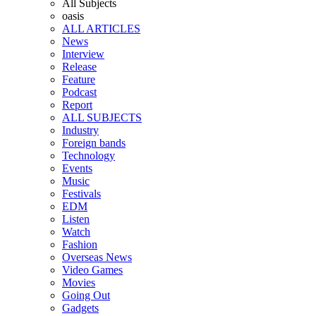
All Subjects
oasis
ALL ARTICLES
News
Interview
Release
Feature
Podcast
Report
ALL SUBJECTS
Industry
Foreign bands
Technology
Events
Music
Festivals
EDM
Listen
Watch
Fashion
Overseas News
Video Games
Movies
Going Out
Gadgets