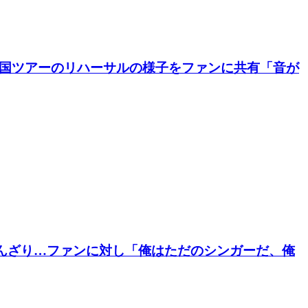
E 25」英国ツアーのリハーサルの様子をファンに共有「音が
にうんざり…ファンに対し「俺はただのシンガーだ、俺