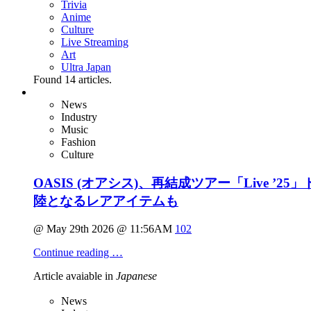
Trivia
Anime
Culture
Live Streaming
Art
Ultra Japan
Found
14
articles.
News
Industry
Music
Fashion
Culture
OASIS (オアシス)、再結成ツアー「Live
陸となるレアアイテムも
@ May 29th 2026 @ 11:56AM
102
Continue reading …
Article avaiable in
Japanese
News