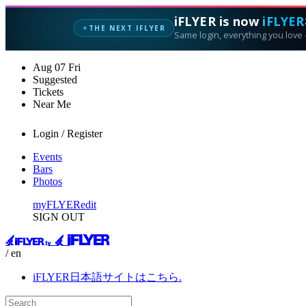
iFLYER is now
iFLYER
THE NEXT IFLYER
✦
Same login, everything you love —
Aug
07
Fri
Suggested
Tickets
Near Me
Login / Register
Events
Bars
Photos
myFLYER
edit
SIGN OUT
/ en
iFLYER日本語サイトはこちら.