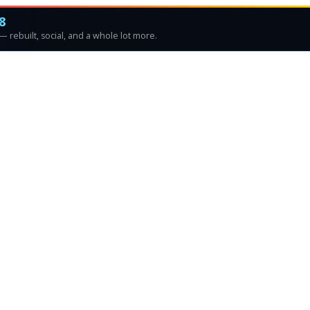
8
 rebuilt, social, and a whole lot more.