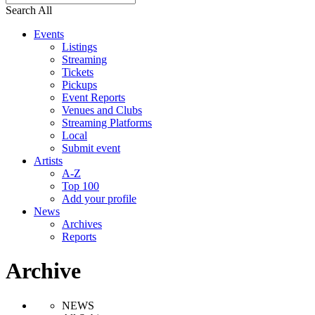
Search All
Events
Listings
Streaming
Tickets
Pickups
Event Reports
Venues and Clubs
Streaming Platforms
Local
Submit event
Artists
A-Z
Top 100
Add your profile
News
Archives
Reports
Archive
NEWS