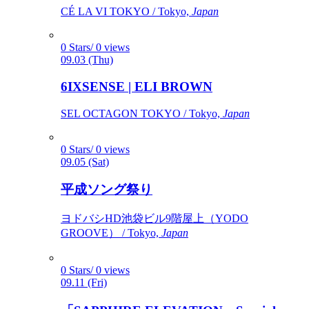
CÉ LA VI TOKYO / Tokyo,
Japan
0 Stars/ 0 views
09.03 (Thu)
6IXSENSE | ELI BROWN
SEL OCTAGON TOKYO / Tokyo,
Japan
0 Stars/ 0 views
09.05 (Sat)
平成ソング祭り
ヨドバシHD池袋ビル9階屋上（YODO
GROOVE） / Tokyo,
Japan
0 Stars/ 0 views
09.11 (Fri)