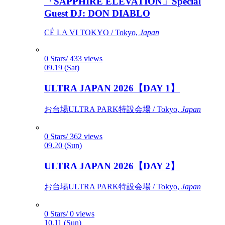
「SAPPHIRE ELEVATION」Special
Guest DJ: DON DIABLO
CÉ LA VI TOKYO / Tokyo,
Japan
0 Stars/ 433 views
09.19 (Sat)
ULTRA JAPAN 2026【DAY 1】
お台場ULTRA PARK特設会場 / Tokyo,
Japan
0 Stars/ 362 views
09.20 (Sun)
ULTRA JAPAN 2026【DAY 2】
お台場ULTRA PARK特設会場 / Tokyo,
Japan
0 Stars/ 0 views
10.11 (Sun)