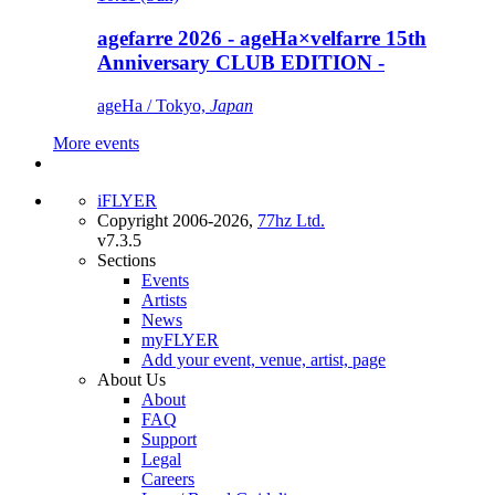
agefarre 2026 - ageHa×velfarre 15th
Anniversary CLUB EDITION -
ageHa / Tokyo,
Japan
More events
iFLYER
Copyright 2006-2026,
77hz Ltd.
v7.3.5
Sections
Events
Artists
News
myFLYER
Add your event, venue, artist, page
About Us
About
FAQ
Support
Legal
Careers