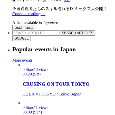
予選通過者たちのスキル溢れるDJミックス大公開！
Continue reading …
Article avaiable in
Japanese
Load more...
SEARCH ARTICLES
GOOGLE
Popular events in Japan
More events
0 Stars/ 0 views
08.29 (Sat)
CRUSING ON TOUR TOKYO
CÉ LA VI TOKYO / Tokyo,
Japan
0 Stars/ 1 views
08.09 (Sun)