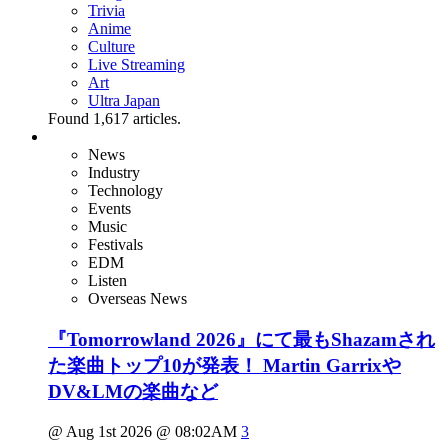
Trivia
Anime
Culture
Live Streaming
Art
Ultra Japan
Found
1,617
articles.
News
Industry
Technology
Events
Music
Festivals
EDM
Listen
Overseas News
『Tomorrowland 2026』にて最もShazamされ
た楽曲トップ10が発表！ Martin Garrixや
DV&LMの楽曲など
@ Aug 1st 2026 @ 08:02AM
3