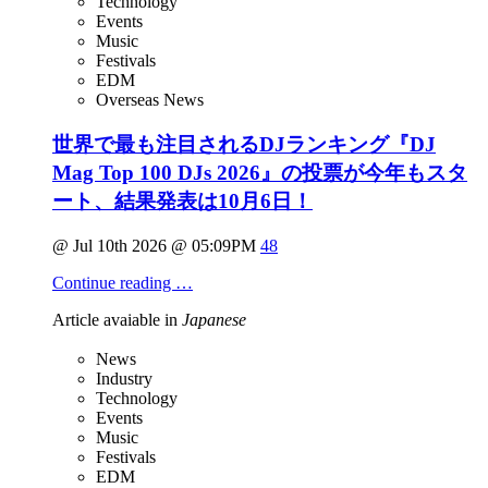
Technology
Events
Music
Festivals
EDM
Overseas News
世界で最も注目されるDJランキング『DJ
Mag Top 100 DJs 2026』の投票が今年もスタ
ート、結果発表は10月6日！
@ Jul 10th 2026 @ 05:09PM
48
Continue reading …
Article avaiable in
Japanese
News
Industry
Technology
Events
Music
Festivals
EDM