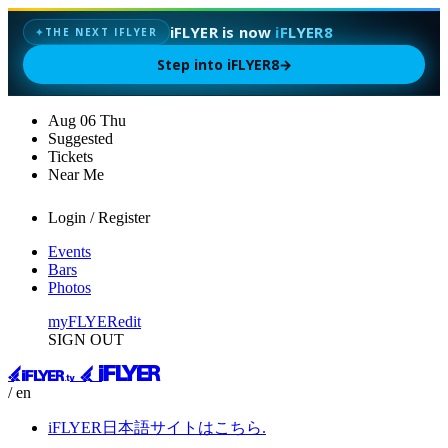
iFLYER is now
iFLYER8
THE NEXT IFLYER
✦
Step into iFLYER8
→
Aug
06
Thu
Suggested
Tickets
Near Me
Login / Register
Events
Bars
Photos
myFLYER
edit
SIGN OUT
/ en
iFLYER日本語サイトはこちら.