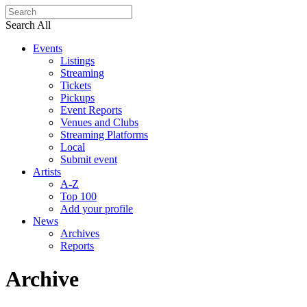
Search All
Events
Listings
Streaming
Tickets
Pickups
Event Reports
Venues and Clubs
Streaming Platforms
Local
Submit event
Artists
A-Z
Top 100
Add your profile
News
Archives
Reports
Archive