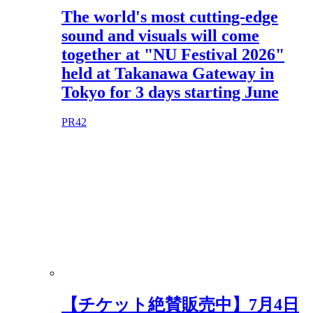
The world's most cutting-edge
sound and visuals will come
together at "NU Festival 2026"
held at Takanawa Gateway in
Tokyo for 3 days starting June
PR
42
【チケット絶賛販売中】7月4日