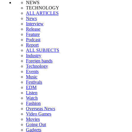
NEWS
TECHNOLOGY
ALL ARTICLES
News
Interview
Release
Feature
Podcast
Report
ALL SUBJECTS
Industry
Foreign bands
Technology
Events
Music
Festivals
EDM
Listen
Watch
Fashion
Overseas News
Video Games
Movies
Going Out
Gadgets