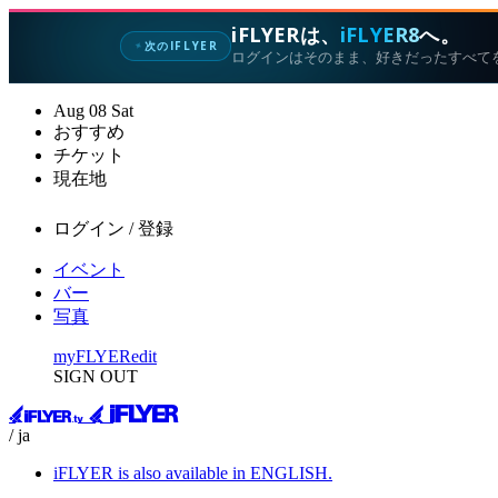
iFLYERは、
iFLYER8
へ。
次のIFLYER
✦
ログインはそのまま、好きだったすべて
Aug
08
Sat
おすすめ
チケット
現在地
ログイン / 登録
イベント
バー
写真
myFLYER
edit
SIGN OUT
/ ja
iFLYER is also available in ENGLISH.