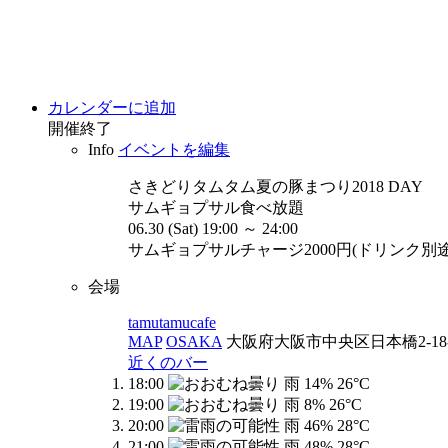
カレンダーに追加
開催終了
Info
イベントを編集
さきどりタムタム夏の豚まつり2018
DAY
サムギョプサル食べ放題
06.30 (Sat) 19:00 ～ 24:00
サムギョプサルチャージ2000円(ドリンク別
会場
tamutamucafe
MAP
OSAKA
大阪府大阪市中央区日本橋2-18-
近くのバー
18:00
26°C
19:00
26°C
20:00
28°C
21:00
28°C