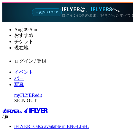
iFLYERは、
iFLYER8
へ。
次のIFLYER
✦
ログインはそのまま、好きだったすべて
Aug
09
Sun
おすすめ
チケット
現在地
ログイン / 登録
イベント
バー
写真
myFLYER
edit
SIGN OUT
/ ja
iFLYER is also available in ENGLISH.