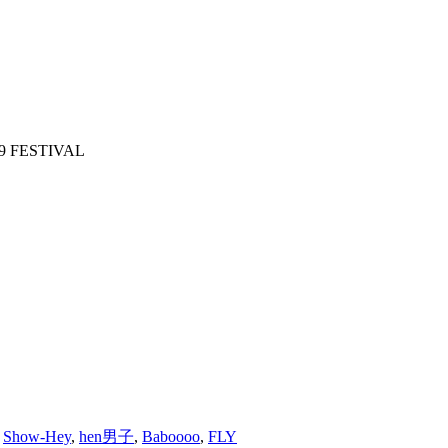
19
FESTIVAL
,
Show-Hey
,
hen男子
,
Baboooo
,
FLY