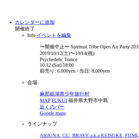
カレンダーに追加
開催終了
Info
イベントを編集
〜開催中止〜 Spiritual Tribe Open Air Party 20
2019/10/12(土)〜10/14(祝)
Psychedelic Trance
10.12 (Sat) 18:00
前売り: 6,000yen / 当日: 8,000yen
会場
麻那姫湖青少年旅行村
MAP
FUKUI
福井県大野市中島
近くのバー
Google maps
ラインナップ
ARJUNA
,
GU
,
BRAVE a.k.a KEISUKE
,
FUMI