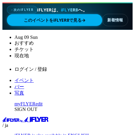
iFLYERは、
iFLYER8
へ。
次のIFLYER
✦
このイベントをiFLYER8で見る
→
新着情報
Aug
09
Sun
おすすめ
チケット
現在地
ログイン / 登録
イベント
バー
写真
myFLYER
edit
SIGN OUT
/ ja