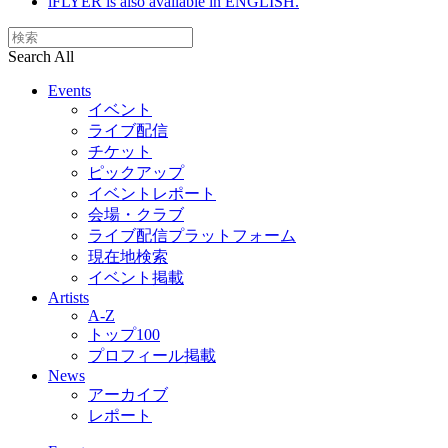
iFLYER is also available in ENGLISH.
Search All
Events
イベント
ライブ配信
チケット
ピックアップ
イベントレポート
会場・クラブ
ライブ配信プラットフォーム
現在地検索
イベント掲載
Artists
A-Z
トップ100
プロフィール掲載
News
アーカイブ
レポート