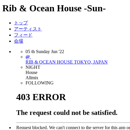
Rib & Ocean House -Sun-
トップ
アーティスト
フィード
会場
05
th
Sunday
Jun
'22
@
RIB & OCEAN HOUSE
TOKYO, JAPAN
NIGHT
House
Allmix
FOLLOWING