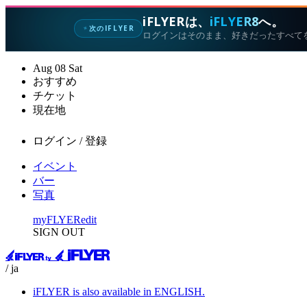
iFLYERは、
iFLYER8
へ。
次のIFLYER
✦
ログインはそのまま、好きだったすべて
Aug
08
Sat
おすすめ
チケット
現在地
ログイン / 登録
イベント
バー
写真
myFLYER
edit
SIGN OUT
/ ja
iFLYER is also available in ENGLISH.