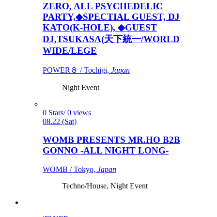
ZERO, ALL PSYCHEDELIC
PARTY,◆SPECTIAL GUEST, DJ
KATO(K-HOLE), ◆GUEST
DJ,TSUKASA(天下統一/WORLD
WIDE/LEGE
POWER８ / Tochigi,
Japan
Night Event
0 Stars/ 0 views
08.22 (Sat)
WOMB PRESENTS MR.HO B2B
GONNO -ALL NIGHT LONG-
WOMB / Tokyo,
Japan
Techno/House, Night Event