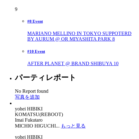
9
#8 Event
MARIANO MELLINO IN TOKYO SUPPOTERD
BY AURUM @ OR MIYASHITA PARK
8
#10 Event
AFTER PLANET @ BRAND SHIBUYA
10
パーティレポート
No Report found
写真を追加
yohei HIBIKI
KOMATSU(REBOOT)
Imai Fukutaro
MICHIO HIGUCHI...
もっと見る
yohei HIBIKI