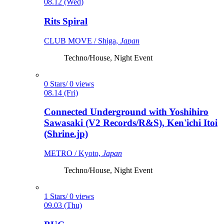
08.12 (Wed)
Rits Spiral
CLUB MOVE / Shiga,
Japan
Techno/House, Night Event
0 Stars/ 0 views
08.14 (Fri)
Connected Underground with Yoshihiro
Sawasaki (V2 Records/R&S), Ken'ichi Itoi
(Shrine.jp)
METRO / Kyoto,
Japan
Techno/House, Night Event
1 Stars/ 0 views
09.03 (Thu)