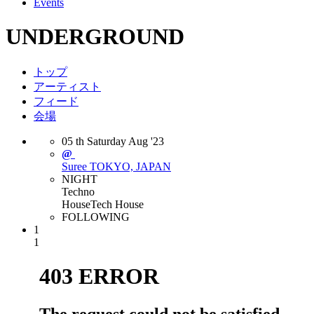
Events
UNDERGROUND
トップ
アーティスト
フィード
会場
05
th
Saturday
Aug
'23
@
Suree
TOKYO, JAPAN
NIGHT
Techno
House
Tech House
FOLLOWING
1
1