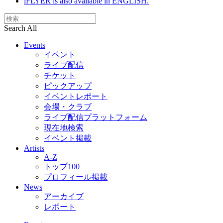
iFLYER is also available in ENGLISH.
Search All
Events
イベント
ライブ配信
チケット
ピックアップ
イベントレポート
会場・クラブ
ライブ配信プラットフォーム
現在地検索
イベント掲載
Artists
A-Z
トップ100
プロフィール掲載
News
アーカイブ
レポート