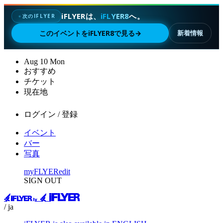
iFLYERは、
iFLYER8
へ。
次のIFLYER
✦
このイベントをiFLYER8で見る
→
新着情報
Aug
10
Mon
おすすめ
チケット
現在地
ログイン / 登録
イベント
バー
写真
myFLYER
edit
SIGN OUT
/ ja