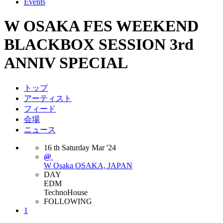
Events
W OSAKA FES WEEKEND
BLACKBOX SESSION 3rd
ANNIV SPECIAL
トップ
アーティスト
フィード
会場
ニュース
16
th
Saturday
Mar
'24
@
W Osaka
OSAKA, JAPAN
DAY
EDM
Techno
House
FOLLOWING
1