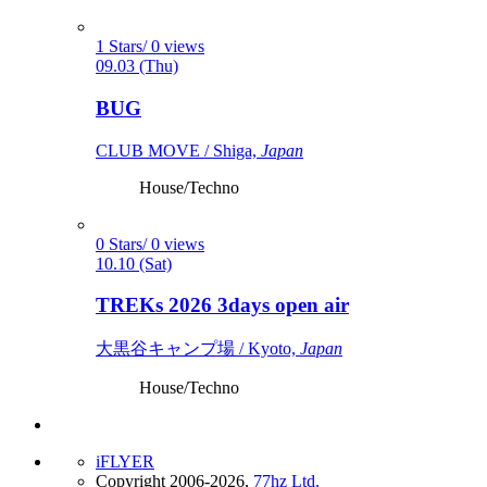
1 Stars/ 0 views
09.03 (Thu)
BUG
CLUB MOVE / Shiga,
Japan
House/Techno
0 Stars/ 0 views
10.10 (Sat)
TREKs 2026 3days open air
大黒谷キャンプ場 / Kyoto,
Japan
House/Techno
iFLYER
Copyright 2006-2026,
77hz Ltd.