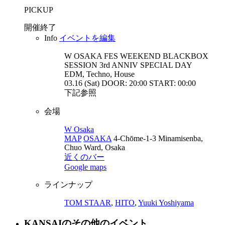
PICKUP
開催終了
Info
イベントを編集
W OSAKA FES WEEKEND BLACKBOX
SESSION 3rd ANNIV SPECIAL
DAY
EDM, Techno, House
03.16 (Sat) DOOR: 20:00 START: 00:00
下記参照
会場
W Osaka
MAP
OSAKA
4-Chōme-1-3 Minamisenba,
Chuo Ward, Osaka
近くのバー
Google maps
ラインナップ
TOM STAAR
,
HITO
,
Yuuki Yoshiyama
KANSAIのその他のイベント