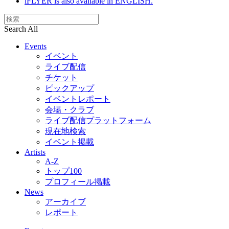
iFLYER is also available in ENGLISH.
Search All
Events
イベント
ライブ配信
チケット
ピックアップ
イベントレポート
会場・クラブ
ライブ配信プラットフォーム
現在地検索
イベント掲載
Artists
A-Z
トップ100
プロフィール掲載
News
アーカイブ
レポート