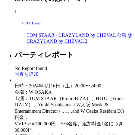
1
#2 Event
TOM STAAR - CRAZYLAND by CHEVAL 公演 @
CRAZYLAND by CHEVAL
2
パーティレポート
No Report found
写真を追加
日時：2024年3月16日（土）20:00〜24:00
会場：W OSAKA
出演：TOM STAAR（From IBIZA）、HITO（From
ITALY）、Yuuki Yoshiyama（W大阪 Music &
Entertainment Director）……and W Osaka Resident DJs
料金：
VVIP seat 500,000円 ※6名席、追加料金1名につき
30,000円