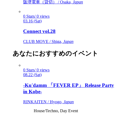
阪堺電車（貸切） / Osaka,
Japan
0 Stars/ 0 views
03.16 (Sat)
Connect vol.28
CLUB MOVE / Shiga,
Japan
あなたにおすすめのイベント
0 Stars/ 0 views
08.22 (Sat)
-Ku'damm 「FEVER EP」 Release Party
in Kobe-
RINKAITEN / Hyogo,
Japan
House/Techno, Day Event