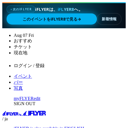
iFLYERは、
iFLYER8
へ。
次のIFLYER
✦
このイベントをiFLYER8で見る
→
新着情報
Aug
07
Fri
おすすめ
チケット
現在地
ログイン / 登録
イベント
バー
写真
myFLYER
edit
SIGN OUT
/ ja