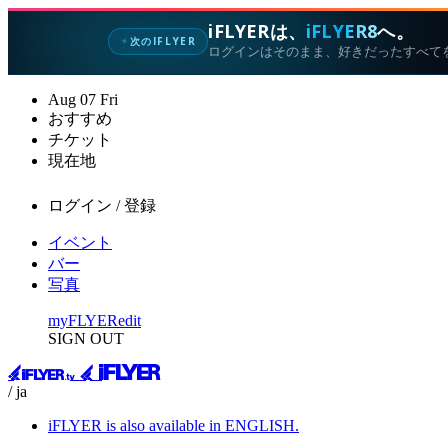
iFLYERは、
iFLYER8
へ。
次のIFLYER
✦
ログインはそのまま、好きだったすべて
Aug
07
Fri
おすすめ
チケット
現在地
ログイン / 登録
イベント
バー
写真
myFLYER
edit
SIGN OUT
/ ja
iFLYER is also available in ENGLISH.