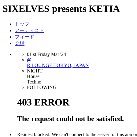
SIXELVES presents KETIA
トップ
アーティスト
フィード
会場
01
st
Friday
Mar
'24
@
R LOUNGE
TOKYO, JAPAN
NIGHT
House
Techno
FOLLOWING