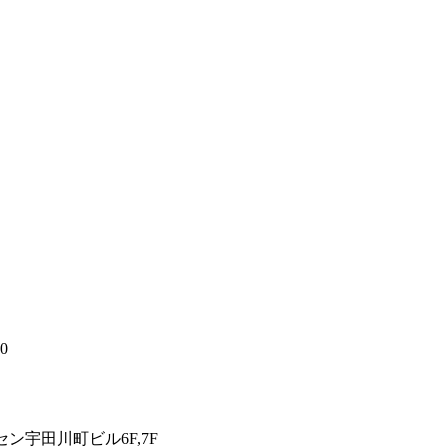
00
ン宇田川町ビル6F,7F