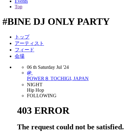
Events
Top
#BINE DJ ONLY PARTY
トップ
アーティスト
フィード
会場
06
th
Saturday
Jul
'24
@
POWER８
TOCHIGI, JAPAN
NIGHT
Hip Hop
FOLLOWING