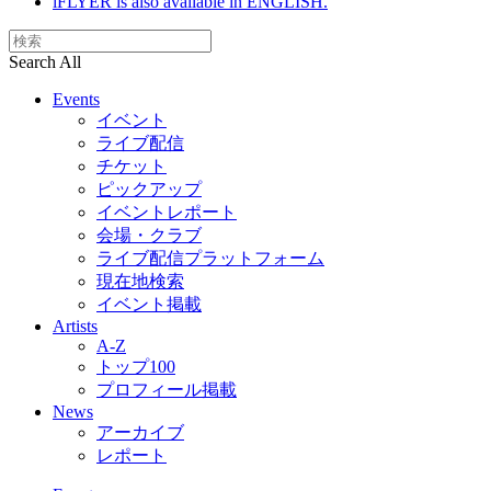
iFLYER is also available in ENGLISH.
Search All
Events
イベント
ライブ配信
チケット
ピックアップ
イベントレポート
会場・クラブ
ライブ配信プラットフォーム
現在地検索
イベント掲載
Artists
A-Z
トップ100
プロフィール掲載
News
アーカイブ
レポート