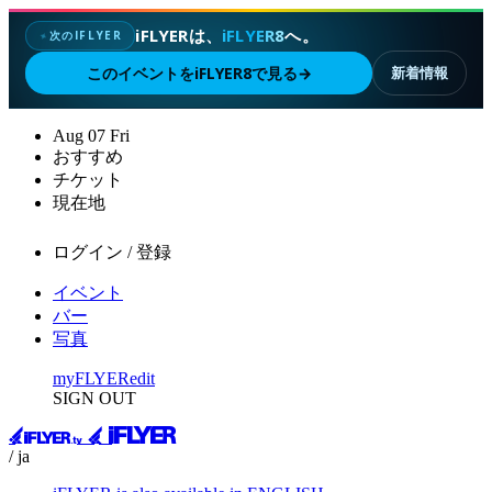
iFLYERは、
iFLYER8
へ。
次のIFLYER
✦
このイベントをiFLYER8で見る
→
新着情報
Aug
07
Fri
おすすめ
チケット
現在地
ログイン / 登録
イベント
バー
写真
myFLYER
edit
SIGN OUT
/ ja