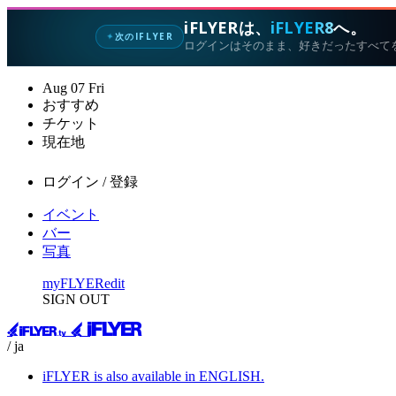
iFLYERは、
iFLYER8
へ。
次のIFLYER
✦
ログインはそのまま、好きだったすべて
Aug
07
Fri
おすすめ
チケット
現在地
ログイン / 登録
イベント
バー
写真
myFLYER
edit
SIGN OUT
/ ja
iFLYER is also available in ENGLISH.