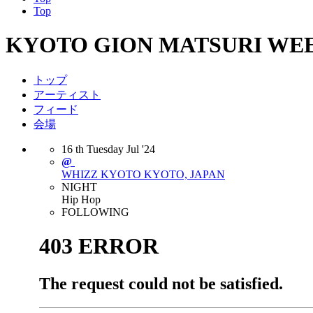
Top
KYOTO GION MATSURI WE
トップ
アーティスト
フィード
会場
16
th
Tuesday
Jul
'24
@
WHIZZ KYOTO
KYOTO, JAPAN
NIGHT
Hip Hop
FOLLOWING