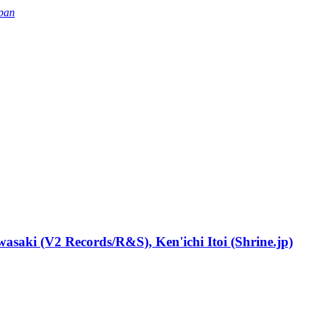
pan
saki (V2 Records/R&S), Ken'ichi Itoi (Shrine.jp)