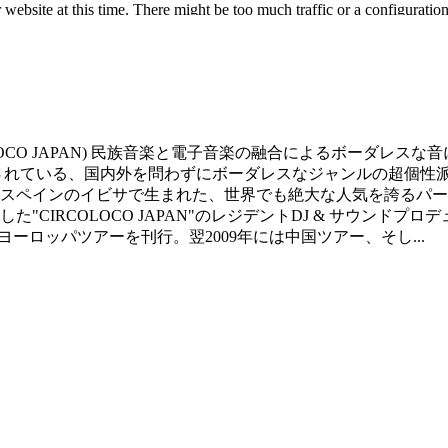
ES / CIRCOLOCO JAPAN) 民族音楽と電子音楽の融合によ
れている、国内外を問わずにボーダレスなジャンルの超個性派アー
ペインのイビサで生まれた、世界でも絶大な人気を誇るパーティ
CIRCOLOCO JAPAN"のレジデントDJ & サウンドプ
るヨーロッパツアーを刊行。翌2009年には中国ツアー、そし...