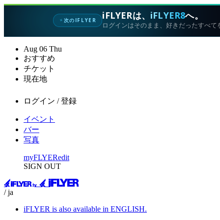
iFLYERは、
iFLYER8
へ。
次のIFLYER
✦
ログインはそのまま、好きだったすべて
Aug
06
Thu
おすすめ
チケット
現在地
ログイン / 登録
イベント
バー
写真
myFLYER
edit
SIGN OUT
/ ja
iFLYER is also available in ENGLISH.