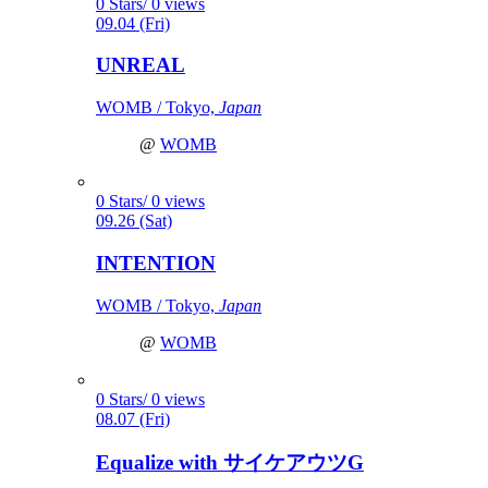
0 Stars/ 0 views
09.04 (Fri)
UNREAL
WOMB / Tokyo,
Japan
@
WOMB
0 Stars/ 0 views
09.26 (Sat)
INTENTION
WOMB / Tokyo,
Japan
@
WOMB
0 Stars/ 0 views
08.07 (Fri)
Equalize with サイケアウツG