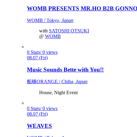
WOMB PRESENTS MR.HO B2B GONNO 
WOMB / Tokyo,
Japan
with
SATOSHI OTSUKI
@
WOMB
0 Stars/ 0 views
08.07 (Fri)
Music Sounds Bette with You!!
船橋ORANGE / Chiba,
Japan
House, Night Event
0 Stars/ 0 views
08.07 (Fri)
WEAVES