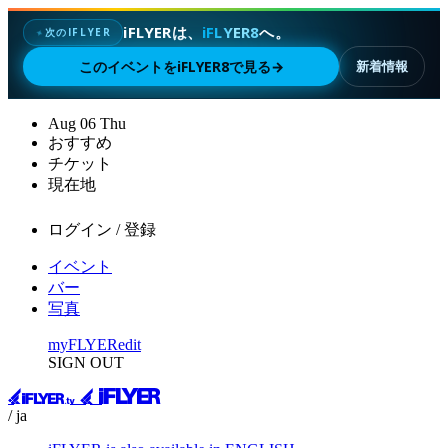
iFLYERは、
iFLYER8
へ。
次のIFLYER
✦
このイベントをiFLYER8で見る
→
新着情報
Aug
06
Thu
おすすめ
チケット
現在地
ログイン / 登録
イベント
バー
写真
myFLYER
edit
SIGN OUT
/ ja