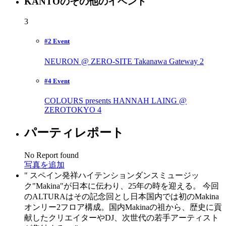
KANTOのその他のイベント
3
#2 Event
NEURON @ ZERO-SITE Takanawa Gateway
2
#4 Event
COLOURS presents HANNAH LAING @
ZEROTOKYO
4
パーティレポート
No Report found
写真を追加
スペイン発祥ハイテンションダンスミュージッ
ク"Makina"が日本に伝わり、25年の時を迎える。 今回
のALTURAはその記念回とし日本国内では初のMakina
オンリー2フロア構成。国内Makinaの祖から、歴史に貢
献したクリエイターやDJ、次世代の若手アーティスト