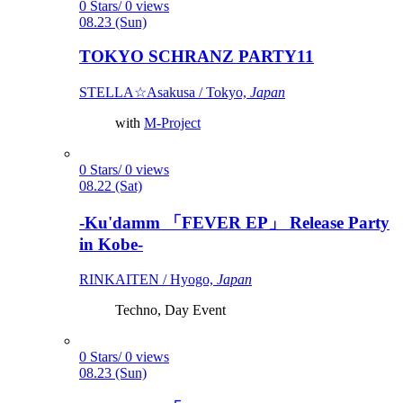
0 Stars/ 0 views
08.23 (Sun)
TOKYO SCHRANZ PARTY11
STELLA☆Asakusa / Tokyo,
Japan
with
M-Project
0 Stars/ 0 views
08.22 (Sat)
-Ku'damm 「FEVER EP」 Release Party
in Kobe-
RINKAITEN / Hyogo,
Japan
Techno, Day Event
0 Stars/ 0 views
08.23 (Sun)