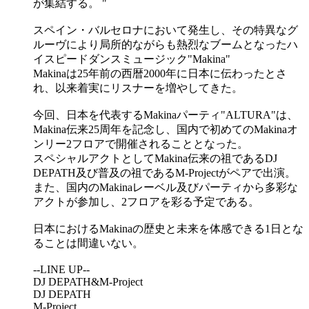
が集結する。
スペイン・バルセロナにおいて発生し、その特異なグ
ルーヴにより局所的ながらも熱烈なブームとなったハ
イスピードダンスミュージック"Makina"
Makinaは25年前の西暦2000年に日本に伝わったとさ
れ、以来着実にリスナーを増やしてきた。
今回、日本を代表するMakinaパーティ"ALTURA"は、
Makina伝来25周年を記念し、国内で初めてのMakinaオ
ンリー2フロアで開催されることとなった。
スペシャルアクトとしてMakina伝来の祖であるDJ
DEPATH及び普及の祖であるM-Projectがペアで出演。
また、国内のMakinaレーベル及びパーティから多彩な
アクトが参加し、2フロアを彩る予定である。
日本におけるMakinaの歴史と未来を体感できる1日とな
ることは間違いない。
--LINE UP--
DJ DEPATH&M-Project
DJ DEPATH
M-Project