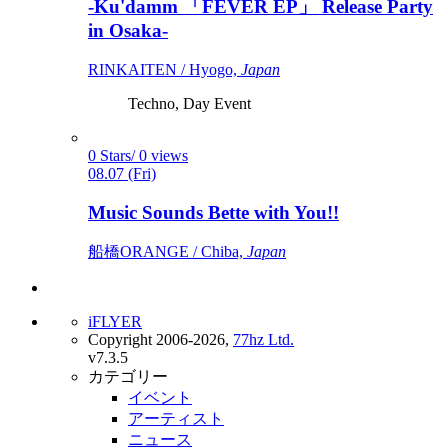
-Ku'damm 「FEVER EP」 Release Party
in Osaka-
RINKAITEN / Hyogo,
Japan
Techno, Day Event
0 Stars/ 0 views
08.07 (Fri)
Music Sounds Bette with You!!
船橋ORANGE / Chiba,
Japan
iFLYER
Copyright 2006-2026,
77hz Ltd.
v7.3.5
カテゴリー
イベント
アーティスト
ニュース