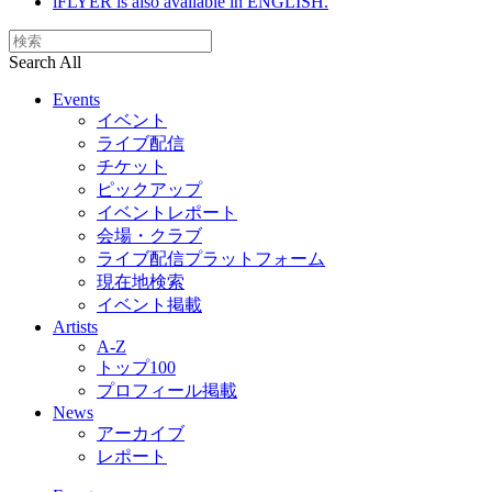
iFLYER is also available in ENGLISH.
Search All
Events
イベント
ライブ配信
チケット
ピックアップ
イベントレポート
会場・クラブ
ライブ配信プラットフォーム
現在地検索
イベント掲載
Artists
A-Z
トップ100
プロフィール掲載
News
アーカイブ
レポート