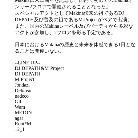
Makina伝来25周年を記念し、国内で初めてのMakinaオ
ンリー2フロアで開催されることとなった。
スペシャルアクトとしてMakina伝来の祖であるDJ
DEPATH及び普及の祖であるM-Projectがペアで出演。
また、国内のMakinaレーベル及びパーティから多彩な
アクトが参加し、2フロアを彩る予定である。
日本におけるMakinaの歴史と未来を体感できる1日とな
ることは間違いない。
--LINE UP--
DJ DEPATH&M-Project
DJ DEPATH
M-Project
Jondazi
Delorean
nadeco
Gil
Wam
ME1ON
agar
Root*M
12_1