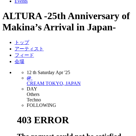
Events
ALTURA -25th Anniversary of
Makina’s Arrival in Japan-
トップ
アーティスト
フィード
会場
12
th
Saturday
Apr
'25
@
CREAM
TOKYO, JAPAN
DAY
Others
Techno
FOLLOWING