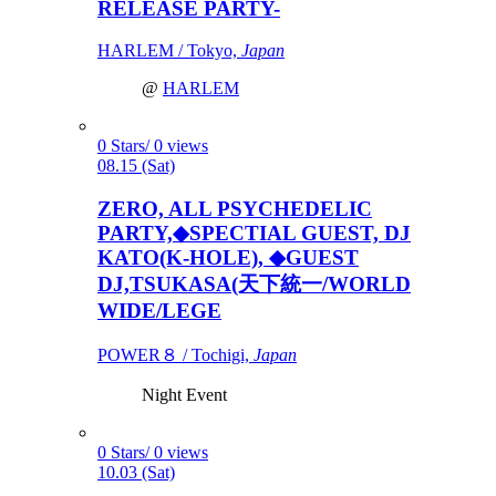
RELEASE PARTY-
HARLEM / Tokyo,
Japan
@
HARLEM
0 Stars/ 0 views
08.15 (Sat)
ZERO, ALL PSYCHEDELIC
PARTY,◆SPECTIAL GUEST, DJ
KATO(K-HOLE), ◆GUEST
DJ,TSUKASA(天下統一/WORLD
WIDE/LEGE
POWER８ / Tochigi,
Japan
Night Event
0 Stars/ 0 views
10.03 (Sat)