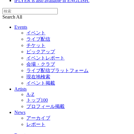
iFLYER is also available in ENGLISH.
Search All
Events
イベント
ライブ配信
チケット
ピックアップ
イベントレポート
会場・クラブ
ライブ配信プラットフォーム
現在地検索
イベント掲載
Artists
A-Z
トップ100
プロフィール掲載
News
アーカイブ
レポート