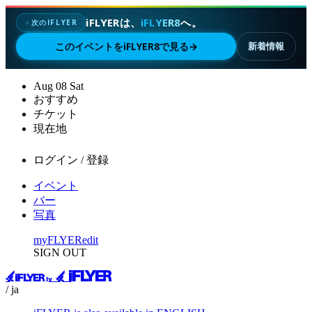
iFLYERは、
iFLYER8
へ。
次のIFLYER
✦
このイベントをiFLYER8で見る
→
新着情報
Aug
08
Sat
おすすめ
チケット
現在地
ログイン / 登録
イベント
バー
写真
myFLYER
edit
SIGN OUT
/ ja