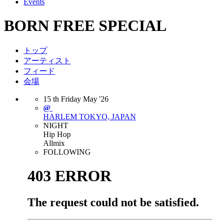
Events
BORN FREE SPECIAL
トップ
アーティスト
フィード
会場
15
th
Friday
May
'26
@
HARLEM
TOKYO, JAPAN
NIGHT
Hip Hop
Allmix
FOLLOWING