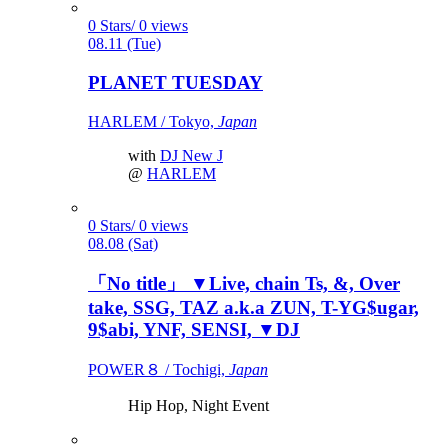
0 Stars/ 0 views
08.11 (Tue)
PLANET TUESDAY
HARLEM / Tokyo,
Japan
with
DJ New J
@
HARLEM
0 Stars/ 0 views
08.08 (Sat)
「No title」 ▼Live, chain Ts, &, Over
take, SSG, TAZ a.k.a ZUN, T-YG$ugar,
9$abi, YNF, SENSI, ▼DJ
POWER８ / Tochigi,
Japan
Hip Hop, Night Event