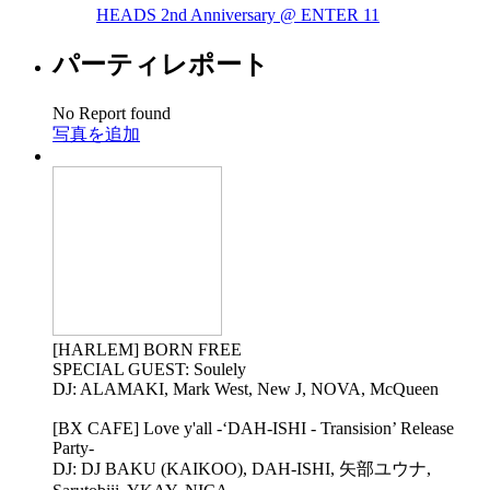
HEADS 2nd Anniversary @ ENTER
11
パーティレポート
No Report found
写真を追加
[HARLEM] BORN FREE
SPECIAL GUEST: Soulely
DJ: ALAMAKI, Mark West, New J, NOVA, McQueen
[BX CAFE] Love y'all​ -‘DAH-ISHI - Transision’ Release
Party-
DJ: DJ BAKU (KAIKOO), DAH-ISHI, 矢部ユウナ,