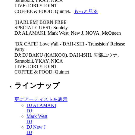
Sarutobiii, YKAY, NICA
LIVE: DIRTY JOINT
COFFEE & FOOD: Quintet...
もっと見る
[HARLEM] BORN FREE
SPECIAL GUEST: Soulely
DJ: ALAMAKI, Mark West, New J, NOVA, McQueen
[BX CAFE] Love y'all​ -‘DAH-ISHI - Transision’ Release
Party-
DJ: DJ BAKU (KAIKOO), DAH-ISHI, 矢部ユウナ,
Sarutobiii, YKAY, NICA
LIVE: DIRTY JOINT
COFFEE & FOOD: Quintet
ラインナップ
更にアーティストを表示
DJ ALAMAKI
DJ
Mark West
DJ
DJ New J
DJ