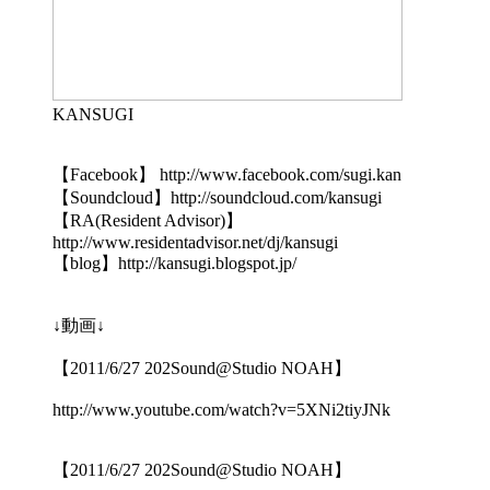
KANSUGI
【Facebook】 http://www.facebook.com/sugi.kan
【Soundcloud】http://soundcloud.com/kansugi
【RA(Resident Advisor)】
http://www.residentadvisor.net/dj/kansugi
【blog】http://kansugi.blogspot.jp/
↓動画↓
【2011/6/27 202Sound@Studio NOAH】
http://www.youtube.com/watch?v=5XNi2tiyJNk
【2011/6/27 202Sound@Studio NOAH】