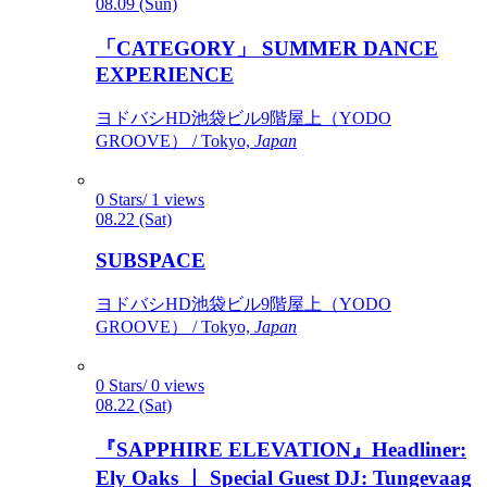
08.09 (Sun)
「CATEGORY」 SUMMER DANCE
EXPERIENCE
ヨドバシHD池袋ビル9階屋上（YODO
GROOVE） / Tokyo,
Japan
0 Stars/ 1 views
08.22 (Sat)
SUBSPACE
ヨドバシHD池袋ビル9階屋上（YODO
GROOVE） / Tokyo,
Japan
0 Stars/ 0 views
08.22 (Sat)
『SAPPHIRE ELEVATION』Headliner:
Ely Oaks ｜ Special Guest DJ: Tungevaag