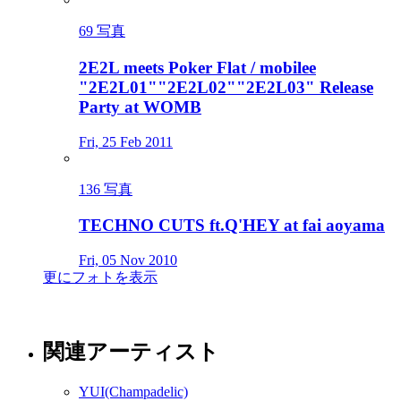
69 写真
2E2L meets Poker Flat / mobilee
"2E2L01""2E2L02""2E2L03" Release
Party at WOMB
Fri, 25 Feb 2011
136 写真
TECHNO CUTS ft.Q'HEY at fai aoyama
Fri, 05 Nov 2010
更にフォトを表示
関連アーティスト
YUI(Champadelic)