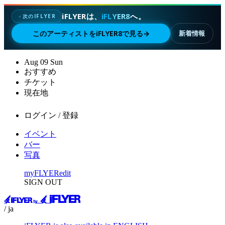
iFLYERは、
iFLYER8
へ。
次のIFLYER
✦
このアーティストをiFLYER8で見る
→
新着情報
Aug
09
Sun
おすすめ
チケット
現在地
ログイン / 登録
イベント
バー
写真
myFLYER
edit
SIGN OUT
/ ja