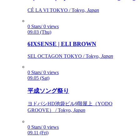
CÉ LA VI TOKYO / Tokyo,
Japan
0 Stars/ 0 views
09.03 (Thu)
6IXSENSE | ELI BROWN
SEL OCTAGON TOKYO / Tokyo,
Japan
0 Stars/ 0 views
09.05 (Sat)
平成ソング祭り
ヨドバシHD池袋ビル9階屋上（YODO
GROOVE） / Tokyo,
Japan
0 Stars/ 0 views
09.11 (Fri)