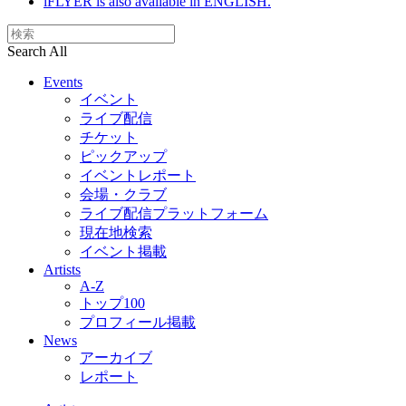
iFLYER is also available in ENGLISH.
Search All
Events
イベント
ライブ配信
チケット
ピックアップ
イベントレポート
会場・クラブ
ライブ配信プラットフォーム
現在地検索
イベント掲載
Artists
A-Z
トップ100
プロフィール掲載
News
アーカイブ
レポート