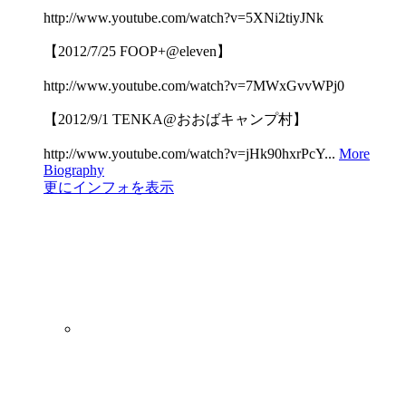
http://www.youtube.com/watch?v=5XNi2tiyJNk
【2012/7/25 FOOP+@eleven】
http://www.youtube.com/watch?v=7MWxGvvWPj0
【2012/9/1 TENKA@おおばキャンプ村】
http://www.youtube.com/watch?v=jHk90hxrPcY...
More
Biography
更にインフォを表示