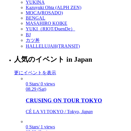
YUKINA
Kazuyuki Ohta (ALPH ZEN)
MOCA(ROSADO)
BENGAL
MASAHIRO KOIKE
YUKI（RIOT/DuenDe）
BJ
カツ丼
HALLELUJAH(TRANSIT)
人気のイベント in Japan
更にイベントを表示
0 Stars/ 0 views
08.29 (Sat)
CRUSING ON TOUR TOKYO
CÉ LA VI TOKYO / Tokyo,
Japan
0 Stars/ 1 views