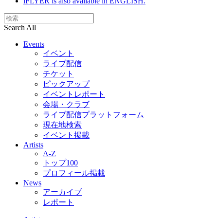
iFLYER is also available in ENGLISH.
Search All
Events
イベント
ライブ配信
チケット
ピックアップ
イベントレポート
会場・クラブ
ライブ配信プラットフォーム
現在地検索
イベント掲載
Artists
A-Z
トップ100
プロフィール掲載
News
アーカイブ
レポート