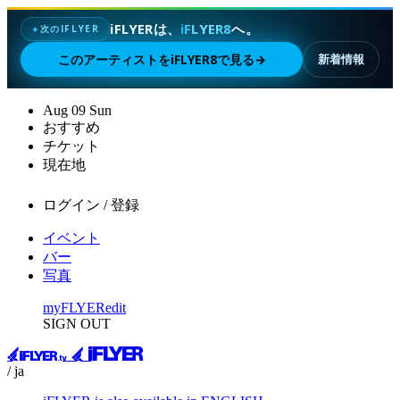
iFLYERは、
iFLYER8
へ。
次のIFLYER
✦
このアーティストをiFLYER8で見る
→
新着情報
Aug
09
Sun
おすすめ
チケット
現在地
ログイン / 登録
イベント
バー
写真
myFLYER
edit
SIGN OUT
/ ja