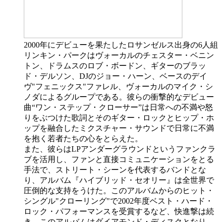
2000年にデビューを果たしたロサンゼルス出身の6人組
リンキン・パークはヴォーカルのチェスター・ベニン
トン、ドラムスのロブ・ボードン、ギターのブラッ
ド・デルソン、DJのジョー・ハーン、ベースのデイ
ヴ"フェニックス"ファレル、ヴォーカルのマイク・シ
ノダによるグループである。彼らの衝撃的なデビュー
曲“ワン・ステップ・クローサー”は日常への不満や怒
りをぶつけた歌詞とそのギター・ロックとヒップ・ホ
ップを融合したミクスチャー・サウンドで日常に不満
を抱く若者たちの心をとらえた。
また、彼らはLPアンダーグラウンドというファンクラ
ブを活用し、ファンと直接コミュニケーションをとる
手法で、ストリート・シーンを代表するバンドとな
り、アルバム『ハイブリッド・セオリー』は全世界で
圧倒的な支持をうけた。このアルバムからのヒット・
シングル"クローリング"で2002年度ベスト・ハード・
ロック・パフォーマンスを受賞するなど、快進撃は続
き、このアルバムはダイアモンド・ディスクとなり、