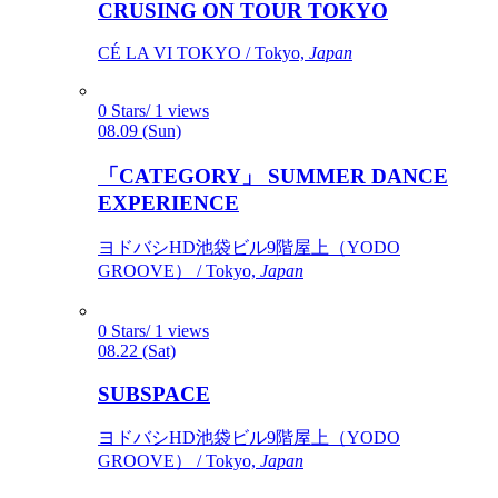
CRUSING ON TOUR TOKYO
CÉ LA VI TOKYO / Tokyo,
Japan
0 Stars/ 1 views
08.09 (Sun)
「CATEGORY」 SUMMER DANCE
EXPERIENCE
ヨドバシHD池袋ビル9階屋上（YODO
GROOVE） / Tokyo,
Japan
0 Stars/ 1 views
08.22 (Sat)
SUBSPACE
ヨドバシHD池袋ビル9階屋上（YODO
GROOVE） / Tokyo,
Japan