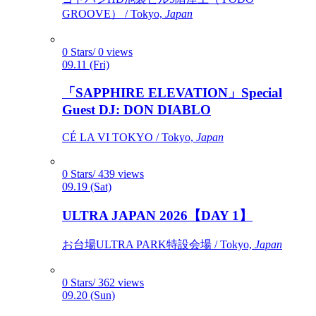
GROOVE） / Tokyo,
Japan
0 Stars/ 0 views
09.11 (Fri)
「SAPPHIRE ELEVATION」Special
Guest DJ: DON DIABLO
CÉ LA VI TOKYO / Tokyo,
Japan
0 Stars/ 439 views
09.19 (Sat)
ULTRA JAPAN 2026【DAY 1】
お台場ULTRA PARK特設会場 / Tokyo,
Japan
0 Stars/ 362 views
09.20 (Sun)