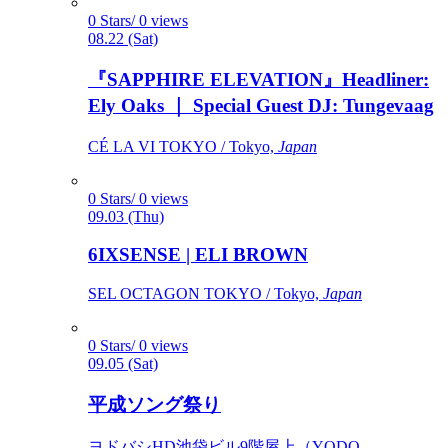
0 Stars/ 0 views
08.22 (Sat)
『SAPPHIRE ELEVATION』Headliner:
Ely Oaks ｜ Special Guest DJ: Tungevaag
CÉ LA VI TOKYO / Tokyo,
Japan
0 Stars/ 0 views
09.03 (Thu)
6IXSENSE | ELI BROWN
SEL OCTAGON TOKYO / Tokyo,
Japan
0 Stars/ 0 views
09.05 (Sat)
平成ソング祭り
ヨドバシHD池袋ビル9階屋上（YODO