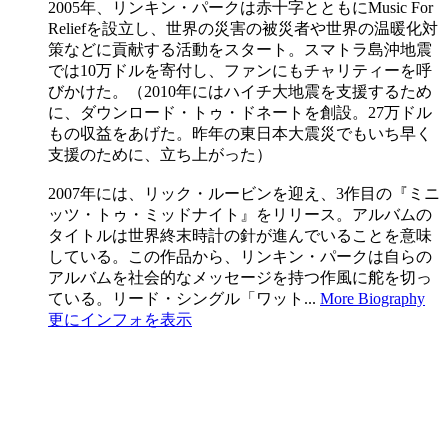
2005年、リンキン・パークは赤十字とともにMusic For
Reliefを設立し、世界の災害の被災者や世界の温暖化対
策などに貢献する活動をスタート。スマトラ島沖地震
では10万ドルを寄付し、ファンにもチャリティーを呼
びかけた。（2010年にはハイチ大地震を支援するため
に、ダウンロード・トゥ・ドネートを創設。27万ドル
もの収益をあげた。昨年の東日本大震災でもいち早く
支援のために、立ち上がった）
2007年には、リック・ルービンを迎え、3作目の『ミニ
ッツ・トゥ・ミッドナイト』をリリース。アルバムの
タイトルは世界終末時計の針が進んでいることを意味
している。この作品から、リンキン・パークは自らの
アルバムを社会的なメッセージを持つ作風に舵を切っ
ている。リード・シングル「ワット...
More Biography
更にインフォを表示