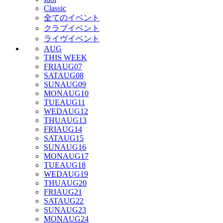
Classic
全てのイベント
クラブイベント
ライヴイベント
AUG
THIS WEEK
FRI
AUG
07
SAT
AUG
08
SUN
AUG
09
MON
AUG
10
TUE
AUG
11
WED
AUG
12
THU
AUG
13
FRI
AUG
14
SAT
AUG
15
SUN
AUG
16
MON
AUG
17
TUE
AUG
18
WED
AUG
19
THU
AUG
20
FRI
AUG
21
SAT
AUG
22
SUN
AUG
23
MON
AUG
24