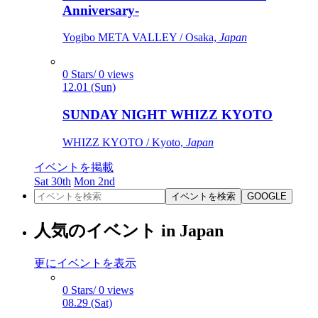
Anniversary-
Yogibo META VALLEY / Osaka,
Japan
0 Stars/ 0 views
12.01 (Sun)
SUNDAY NIGHT WHIZZ KYOTO
WHIZZ KYOTO / Kyoto,
Japan
イベントを掲載
Sat 30th
Mon 2nd
イベントを検索
GOOGLE
人気のイベント in Japan
更にイベントを表示
0 Stars/ 0 views
08.29 (Sat)