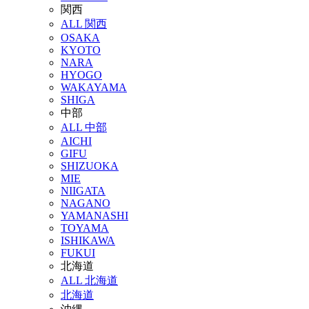
関西
ALL 関西
OSAKA
KYOTO
NARA
HYOGO
WAKAYAMA
SHIGA
中部
ALL 中部
AICHI
GIFU
SHIZUOKA
MIE
NIIGATA
NAGANO
YAMANASHI
TOYAMA
ISHIKAWA
FUKUI
北海道
ALL 北海道
北海道