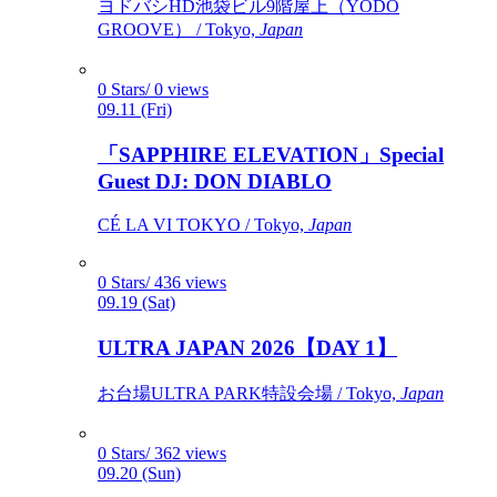
ヨドバシHD池袋ビル9階屋上（YODO
GROOVE） / Tokyo,
Japan
0 Stars/ 0 views
09.11 (Fri)
「SAPPHIRE ELEVATION」Special
Guest DJ: DON DIABLO
CÉ LA VI TOKYO / Tokyo,
Japan
0 Stars/ 436 views
09.19 (Sat)
ULTRA JAPAN 2026【DAY 1】
お台場ULTRA PARK特設会場 / Tokyo,
Japan
0 Stars/ 362 views
09.20 (Sun)