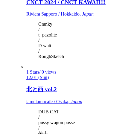
CNCT 2024 / CNCT KAWAII!!!
Riviera Sapporo / Hokkaido,
Japan
Cranky
/
t+pazolite
/
D.watt
/
RoughSketch
1 Stars/ 0 views
12.01 (Sun)
北と西 vol.2
tamutamucafe / Osaka,
Japan
DUB CAT
/
pussy wagon posse
/
侑士