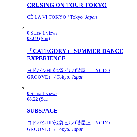
CRUSING ON TOUR TOKYO
CÉ LA VI TOKYO / Tokyo,
Japan
0 Stars/ 1 views
08.09 (Sun)
「CATEGORY」 SUMMER DANCE
EXPERIENCE
ヨドバシHD池袋ビル9階屋上（YODO
GROOVE） / Tokyo,
Japan
0 Stars/ 1 views
08.22 (Sat)
SUBSPACE
ヨドバシHD池袋ビル9階屋上（YODO
GROOVE） / Tokyo,
Japan