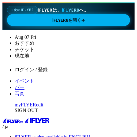
iFLYERは、
iFLYER8
へ。
次のIFLYER
✦
iFLYER8を開く
→
Aug
07
Fri
おすすめ
チケット
現在地
ログイン / 登録
イベント
バー
写真
myFLYER
edit
SIGN OUT
/ ja
iFLYER is also available in ENGLISH.