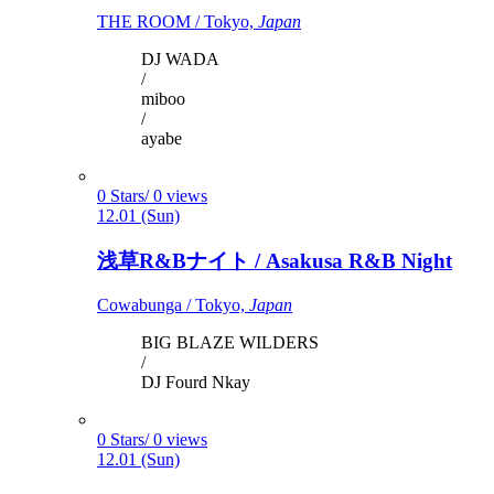
THE ROOM / Tokyo,
Japan
DJ WADA
/
miboo
/
ayabe
0 Stars/ 0 views
12.01 (Sun)
浅草R&Bナイト / Asakusa R&B Night
Cowabunga / Tokyo,
Japan
BIG BLAZE WILDERS
/
DJ Fourd Nkay
0 Stars/ 0 views
12.01 (Sun)