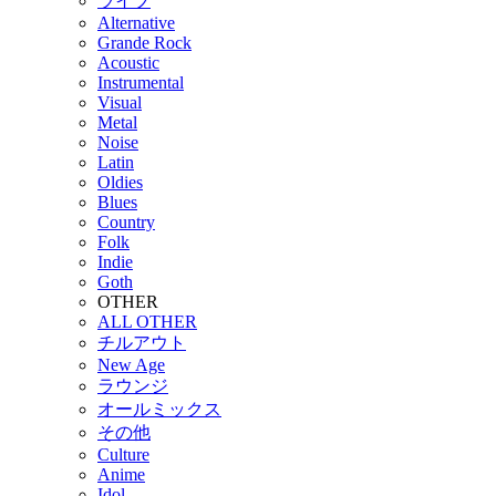
ライブ
Alternative
Grande Rock
Acoustic
Instrumental
Visual
Metal
Noise
Latin
Oldies
Blues
Country
Folk
Indie
Goth
OTHER
ALL OTHER
チルアウト
New Age
ラウンジ
オールミックス
その他
Culture
Anime
Idol