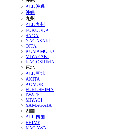
沖縄
ALL 沖縄
沖縄
九州
ALL 九州
FUKUOKA
SAGA
NAGASAKI
OITA
KUMAMOTO
MIYAZAKI
KAGOSHIMA
東北
ALL 東北
AKITA
AOMORI
FUKUSHIMA
IWATE
MIYAGI
YAMAGATA
四国
ALL 四国
EHIME
KAGAWA