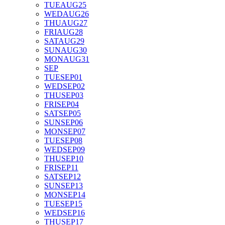
TUE
AUG
25
WED
AUG
26
THU
AUG
27
FRI
AUG
28
SAT
AUG
29
SUN
AUG
30
MON
AUG
31
SEP
TUE
SEP
01
WED
SEP
02
THU
SEP
03
FRI
SEP
04
SAT
SEP
05
SUN
SEP
06
MON
SEP
07
TUE
SEP
08
WED
SEP
09
THU
SEP
10
FRI
SEP
11
SAT
SEP
12
SUN
SEP
13
MON
SEP
14
TUE
SEP
15
WED
SEP
16
THU
SEP
17