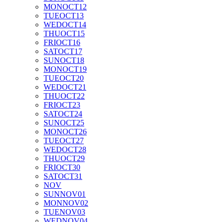
MON
OCT
12
TUE
OCT
13
WED
OCT
14
THU
OCT
15
FRI
OCT
16
SAT
OCT
17
SUN
OCT
18
MON
OCT
19
TUE
OCT
20
WED
OCT
21
THU
OCT
22
FRI
OCT
23
SAT
OCT
24
SUN
OCT
25
MON
OCT
26
TUE
OCT
27
WED
OCT
28
THU
OCT
29
FRI
OCT
30
SAT
OCT
31
NOV
SUN
NOV
01
MON
NOV
02
TUE
NOV
03
WED
NOV
04