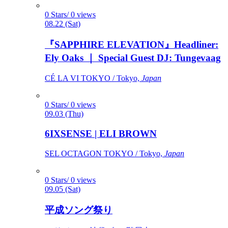
0 Stars/ 0 views
08.22 (Sat)
『SAPPHIRE ELEVATION』Headliner:
Ely Oaks ｜ Special Guest DJ: Tungevaag
CÉ LA VI TOKYO / Tokyo,
Japan
0 Stars/ 0 views
09.03 (Thu)
6IXSENSE | ELI BROWN
SEL OCTAGON TOKYO / Tokyo,
Japan
0 Stars/ 0 views
09.05 (Sat)
平成ソング祭り