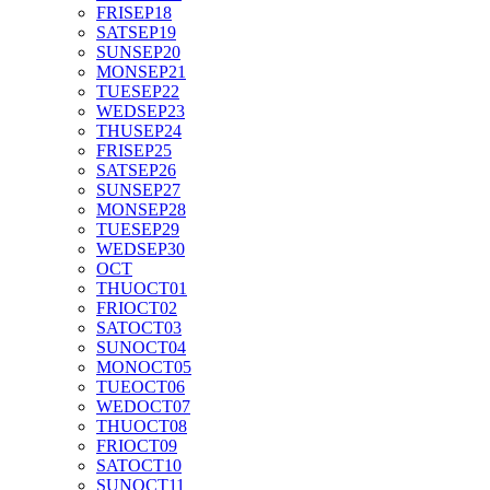
FRI
SEP
18
SAT
SEP
19
SUN
SEP
20
MON
SEP
21
TUE
SEP
22
WED
SEP
23
THU
SEP
24
FRI
SEP
25
SAT
SEP
26
SUN
SEP
27
MON
SEP
28
TUE
SEP
29
WED
SEP
30
OCT
THU
OCT
01
FRI
OCT
02
SAT
OCT
03
SUN
OCT
04
MON
OCT
05
TUE
OCT
06
WED
OCT
07
THU
OCT
08
FRI
OCT
09
SAT
OCT
10
SUN
OCT
11