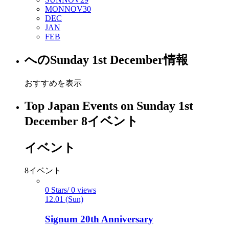
MON
NOV
30
DEC
JAN
FEB
への
Sunday 1st December
情報
おすすめを表示
Top Japan Events on Sunday 1st
December
8
イベント
イベント
8
イベント
0 Stars/ 0 views
12.01 (Sun)
Signum 20th Anniversary