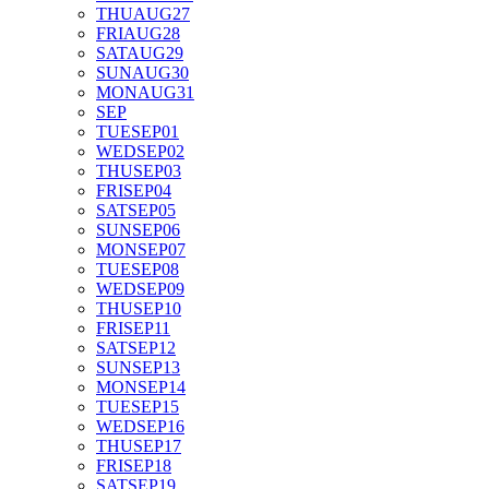
THU
AUG
27
FRI
AUG
28
SAT
AUG
29
SUN
AUG
30
MON
AUG
31
SEP
TUE
SEP
01
WED
SEP
02
THU
SEP
03
FRI
SEP
04
SAT
SEP
05
SUN
SEP
06
MON
SEP
07
TUE
SEP
08
WED
SEP
09
THU
SEP
10
FRI
SEP
11
SAT
SEP
12
SUN
SEP
13
MON
SEP
14
TUE
SEP
15
WED
SEP
16
THU
SEP
17
FRI
SEP
18
SAT
SEP
19