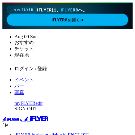
iFLYERは、
iFLYER8
へ。
次のIFLYER
✦
iFLYER8を開く
→
Aug
09
Sun
おすすめ
チケット
現在地
ログイン / 登録
イベント
バー
写真
myFLYER
edit
SIGN OUT
/ ja
iFLYER is also available in ENGLISH.