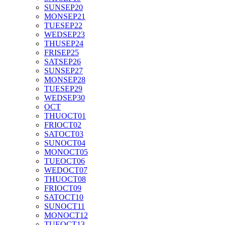
SUN
SEP
20
MON
SEP
21
TUE
SEP
22
WED
SEP
23
THU
SEP
24
FRI
SEP
25
SAT
SEP
26
SUN
SEP
27
MON
SEP
28
TUE
SEP
29
WED
SEP
30
OCT
THU
OCT
01
FRI
OCT
02
SAT
OCT
03
SUN
OCT
04
MON
OCT
05
TUE
OCT
06
WED
OCT
07
THU
OCT
08
FRI
OCT
09
SAT
OCT
10
SUN
OCT
11
MON
OCT
12
TUE
OCT
13