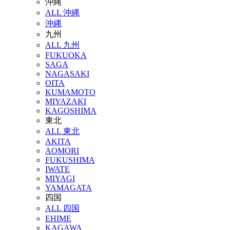
沖縄
ALL 沖縄
沖縄
九州
ALL 九州
FUKUOKA
SAGA
NAGASAKI
OITA
KUMAMOTO
MIYAZAKI
KAGOSHIMA
東北
ALL 東北
AKITA
AOMORI
FUKUSHIMA
IWATE
MIYAGI
YAMAGATA
四国
ALL 四国
EHIME
KAGAWA