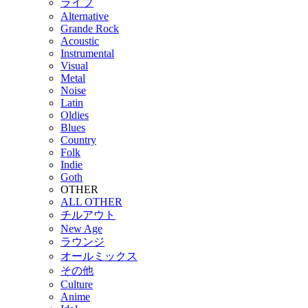
ライブ
Alternative
Grande Rock
Acoustic
Instrumental
Visual
Metal
Noise
Latin
Oldies
Blues
Country
Folk
Indie
Goth
OTHER
ALL OTHER
チルアウト
New Age
ラウンジ
オールミックス
その他
Culture
Anime