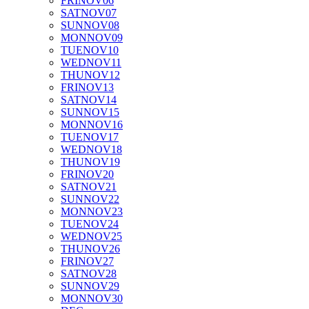
FRI
NOV
06
SAT
NOV
07
SUN
NOV
08
MON
NOV
09
TUE
NOV
10
WED
NOV
11
THU
NOV
12
FRI
NOV
13
SAT
NOV
14
SUN
NOV
15
MON
NOV
16
TUE
NOV
17
WED
NOV
18
THU
NOV
19
FRI
NOV
20
SAT
NOV
21
SUN
NOV
22
MON
NOV
23
TUE
NOV
24
WED
NOV
25
THU
NOV
26
FRI
NOV
27
SAT
NOV
28
SUN
NOV
29
MON
NOV
30