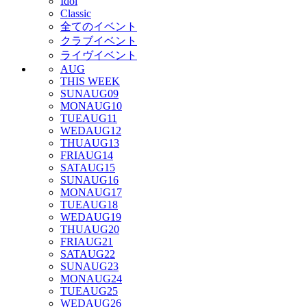
Idol
Classic
全てのイベント
クラブイベント
ライヴイベント
AUG
THIS WEEK
SUN
AUG
09
MON
AUG
10
TUE
AUG
11
WED
AUG
12
THU
AUG
13
FRI
AUG
14
SAT
AUG
15
SUN
AUG
16
MON
AUG
17
TUE
AUG
18
WED
AUG
19
THU
AUG
20
FRI
AUG
21
SAT
AUG
22
SUN
AUG
23
MON
AUG
24
TUE
AUG
25
WED
AUG
26