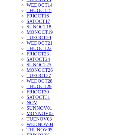
WED
OCT
14
THU
OCT
15
FRI
OCT
16
SAT
OCT
17
SUN
OCT
18
MON
OCT
19
TUE
OCT
20
WED
OCT
21
THU
OCT
22
FRI
OCT
23
SAT
OCT
24
SUN
OCT
25
MON
OCT
26
TUE
OCT
27
WED
OCT
28
THU
OCT
29
FRI
OCT
30
SAT
OCT
31
NOV
SUN
NOV
01
MON
NOV
02
TUE
NOV
03
WED
NOV
04
THU
NOV
05