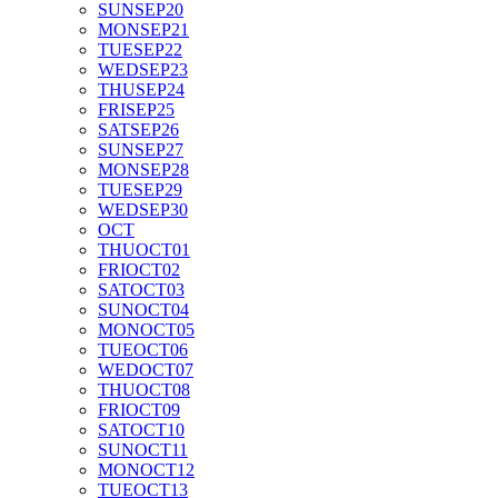
SUN
SEP
20
MON
SEP
21
TUE
SEP
22
WED
SEP
23
THU
SEP
24
FRI
SEP
25
SAT
SEP
26
SUN
SEP
27
MON
SEP
28
TUE
SEP
29
WED
SEP
30
OCT
THU
OCT
01
FRI
OCT
02
SAT
OCT
03
SUN
OCT
04
MON
OCT
05
TUE
OCT
06
WED
OCT
07
THU
OCT
08
FRI
OCT
09
SAT
OCT
10
SUN
OCT
11
MON
OCT
12
TUE
OCT
13