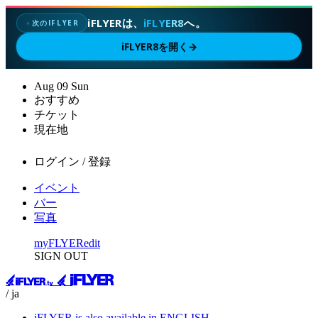
iFLYERは、
iFLYER8
へ。
次のIFLYER
✦
iFLYER8を開く
→
Aug
09
Sun
おすすめ
チケット
現在地
ログイン / 登録
イベント
バー
写真
myFLYER
edit
SIGN OUT
/ ja
iFLYER is also available in ENGLISH.