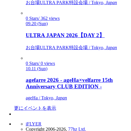
お台場ULTRA PARK特設会場 / Tokyo,
Japan
0 Stars/ 362 views
09.20 (Sun)
ULTRA JAPAN 2026【DAY 2】
お台場ULTRA PARK特設会場 / Tokyo,
Japan
0 Stars/ 0 views
10.11 (Sun)
agefarre 2026 - ageHa×velfarre 15th
Anniversary CLUB EDITION -
ageHa / Tokyo,
Japan
更にイベントを表示
iFLYER
Copyright 2006-2026,
77hz Ltd.