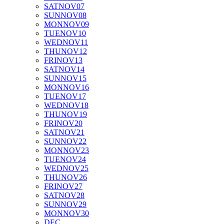
SAT
NOV
07
SUN
NOV
08
MON
NOV
09
TUE
NOV
10
WED
NOV
11
THU
NOV
12
FRI
NOV
13
SAT
NOV
14
SUN
NOV
15
MON
NOV
16
TUE
NOV
17
WED
NOV
18
THU
NOV
19
FRI
NOV
20
SAT
NOV
21
SUN
NOV
22
MON
NOV
23
TUE
NOV
24
WED
NOV
25
THU
NOV
26
FRI
NOV
27
SAT
NOV
28
SUN
NOV
29
MON
NOV
30
DEC