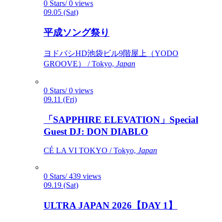
0 Stars/ 0 views
09.05 (Sat)
平成ソング祭り
ヨドバシHD池袋ビル9階屋上（YODO
GROOVE） / Tokyo,
Japan
0 Stars/ 0 views
09.11 (Fri)
「SAPPHIRE ELEVATION」Special
Guest DJ: DON DIABLO
CÉ LA VI TOKYO / Tokyo,
Japan
0 Stars/ 439 views
09.19 (Sat)
ULTRA JAPAN 2026【DAY 1】