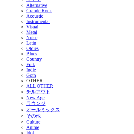
Alternative
Grande Rock
Acoustic
Instrumental
Visual
Metal
Noise
Latin
Oldies
Blues
Country
Folk
Indie
Goth
OTHER
ALL OTHER
チルアウト
New Age
ラウンジ
オールミックス
その他
Culture
Anime
Idol