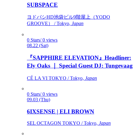
SUBSPACE
ヨドバシHD池袋ビル9階屋上（YODO
GROOVE） / Tokyo,
Japan
0 Stars/ 0 views
08.22 (Sat)
『SAPPHIRE ELEVATION』Headliner:
Ely Oaks ｜ Special Guest DJ: Tungevaag
CÉ LA VI TOKYO / Tokyo,
Japan
0 Stars/ 0 views
09.03 (Thu)
6IXSENSE | ELI BROWN
SEL OCTAGON TOKYO / Tokyo,
Japan