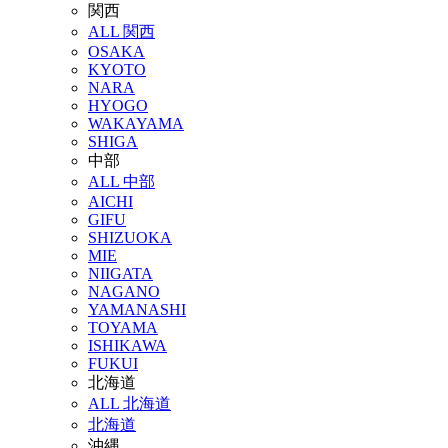
関西
ALL 関西
OSAKA
KYOTO
NARA
HYOGO
WAKAYAMA
SHIGA
中部
ALL 中部
AICHI
GIFU
SHIZUOKA
MIE
NIIGATA
NAGANO
YAMANASHI
TOYAMA
ISHIKAWA
FUKUI
北海道
ALL 北海道
北海道
沖縄