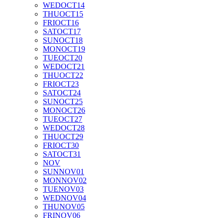
WED
OCT
14
THU
OCT
15
FRI
OCT
16
SAT
OCT
17
SUN
OCT
18
MON
OCT
19
TUE
OCT
20
WED
OCT
21
THU
OCT
22
FRI
OCT
23
SAT
OCT
24
SUN
OCT
25
MON
OCT
26
TUE
OCT
27
WED
OCT
28
THU
OCT
29
FRI
OCT
30
SAT
OCT
31
NOV
SUN
NOV
01
MON
NOV
02
TUE
NOV
03
WED
NOV
04
THU
NOV
05
FRI
NOV
06