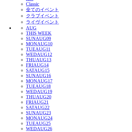
Classic
全てのイベント
クラブイベント
ライヴイベント
AUG
THIS WEEK
SUN
AUG
09
MON
AUG
10
TUE
AUG
11
WED
AUG
12
THU
AUG
13
FRI
AUG
14
SAT
AUG
15
SUN
AUG
16
MON
AUG
17
TUE
AUG
18
WED
AUG
19
THU
AUG
20
FRI
AUG
21
SAT
AUG
22
SUN
AUG
23
MON
AUG
24
TUE
AUG
25
WED
AUG
26