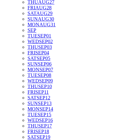
THU
AUG
27
FRI
AUG
28
SAT
AUG
29
SUN
AUG
30
MON
AUG
31
SEP
TUE
SEP
01
WED
SEP
02
THU
SEP
03
FRI
SEP
04
SAT
SEP
05
SUN
SEP
06
MON
SEP
07
TUE
SEP
08
WED
SEP
09
THU
SEP
10
FRI
SEP
11
SAT
SEP
12
SUN
SEP
13
MON
SEP
14
TUE
SEP
15
WED
SEP
16
THU
SEP
17
FRI
SEP
18
SAT
SEP
19