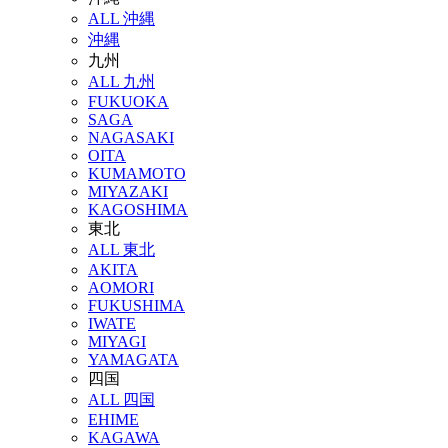
ALL 沖縄
沖縄
九州
ALL 九州
FUKUOKA
SAGA
NAGASAKI
OITA
KUMAMOTO
MIYAZAKI
KAGOSHIMA
東北
ALL 東北
AKITA
AOMORI
FUKUSHIMA
IWATE
MIYAGI
YAMAGATA
四国
ALL 四国
EHIME
KAGAWA