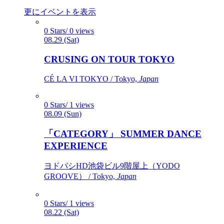
更にイベントを表示
0 Stars/ 0 views
08.29 (Sat)
CRUSING ON TOUR TOKYO
CÉ LA VI TOKYO / Tokyo,
Japan
0 Stars/ 1 views
08.09 (Sun)
「CATEGORY」 SUMMER DANCE
EXPERIENCE
ヨドバシHD池袋ビル9階屋上（YODO
GROOVE） / Tokyo,
Japan
0 Stars/ 1 views
08.22 (Sat)