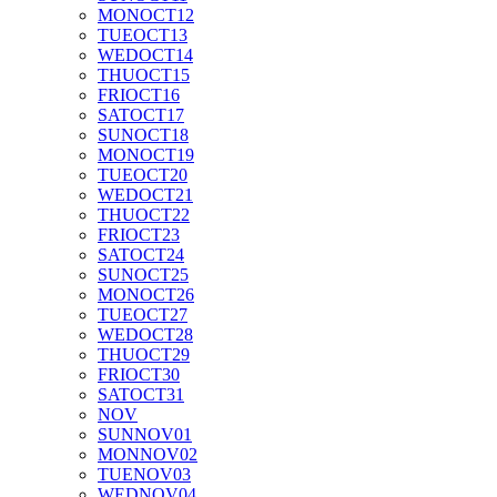
MON
OCT
12
TUE
OCT
13
WED
OCT
14
THU
OCT
15
FRI
OCT
16
SAT
OCT
17
SUN
OCT
18
MON
OCT
19
TUE
OCT
20
WED
OCT
21
THU
OCT
22
FRI
OCT
23
SAT
OCT
24
SUN
OCT
25
MON
OCT
26
TUE
OCT
27
WED
OCT
28
THU
OCT
29
FRI
OCT
30
SAT
OCT
31
NOV
SUN
NOV
01
MON
NOV
02
TUE
NOV
03
WED
NOV
04