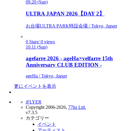
09.20 (Sun)
ULTRA JAPAN 2026【DAY 2】
お台場ULTRA PARK特設会場 / Tokyo,
Japan
0 Stars/ 0 views
10.11 (Sun)
agefarre 2026 - ageHa×velfarre 15th
Anniversary CLUB EDITION -
ageHa / Tokyo,
Japan
更にイベントを表示
iFLYER
Copyright 2006-2026,
77hz Ltd.
v7.3.5
カテゴリー
イベント
アーティスト