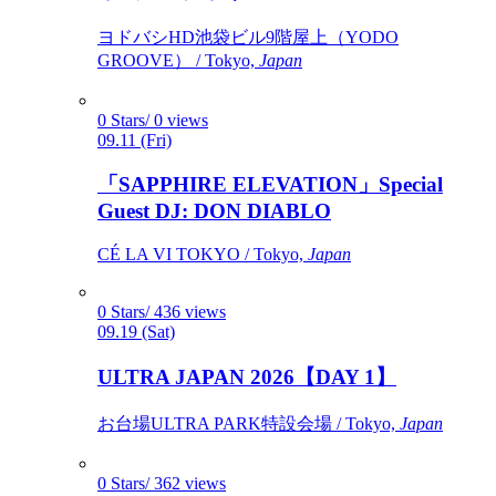
ヨドバシHD池袋ビル9階屋上（YODO
GROOVE） / Tokyo,
Japan
0 Stars/ 0 views
09.11 (Fri)
「SAPPHIRE ELEVATION」Special
Guest DJ: DON DIABLO
CÉ LA VI TOKYO / Tokyo,
Japan
0 Stars/ 436 views
09.19 (Sat)
ULTRA JAPAN 2026【DAY 1】
お台場ULTRA PARK特設会場 / Tokyo,
Japan
0 Stars/ 362 views