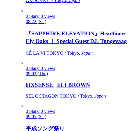
GROOVE） / Tokyo,
Japan
0 Stars/ 0 views
08.22 (Sat)
『SAPPHIRE ELEVATION』Headliner:
Ely Oaks ｜ Special Guest DJ: Tungevaag
CÉ LA VI TOKYO / Tokyo,
Japan
0 Stars/ 0 views
09.03 (Thu)
6IXSENSE | ELI BROWN
SEL OCTAGON TOKYO / Tokyo,
Japan
0 Stars/ 0 views
09.05 (Sat)
平成ソング祭り