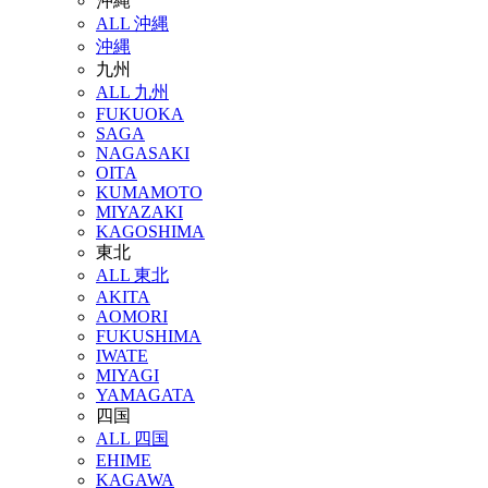
沖縄
ALL 沖縄
沖縄
九州
ALL 九州
FUKUOKA
SAGA
NAGASAKI
OITA
KUMAMOTO
MIYAZAKI
KAGOSHIMA
東北
ALL 東北
AKITA
AOMORI
FUKUSHIMA
IWATE
MIYAGI
YAMAGATA
四国
ALL 四国
EHIME
KAGAWA