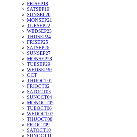
FRI
SEP
18
SAT
SEP
19
SUN
SEP
20
MON
SEP
21
TUE
SEP
22
WED
SEP
23
THU
SEP
24
FRI
SEP
25
SAT
SEP
26
SUN
SEP
27
MON
SEP
28
TUE
SEP
29
WED
SEP
30
OCT
THU
OCT
01
FRI
OCT
02
SAT
OCT
03
SUN
OCT
04
MON
OCT
05
TUE
OCT
06
WED
OCT
07
THU
OCT
08
FRI
OCT
09
SAT
OCT
10
SUN
OCT
11