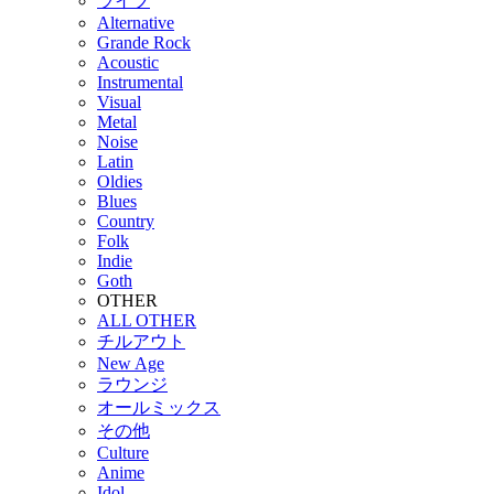
ライブ
Alternative
Grande Rock
Acoustic
Instrumental
Visual
Metal
Noise
Latin
Oldies
Blues
Country
Folk
Indie
Goth
OTHER
ALL OTHER
チルアウト
New Age
ラウンジ
オールミックス
その他
Culture
Anime
Idol