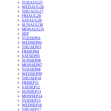
TUE
AUG
25
WED
AUG
26
THU
AUG
27
FRI
AUG
28
SAT
AUG
29
SUN
AUG
30
MON
AUG
31
SEP
TUE
SEP
01
WED
SEP
02
THU
SEP
03
FRI
SEP
04
SAT
SEP
05
SUN
SEP
06
MON
SEP
07
TUE
SEP
08
WED
SEP
09
THU
SEP
10
FRI
SEP
11
SAT
SEP
12
SUN
SEP
13
MON
SEP
14
TUE
SEP
15
WED
SEP
16
THU
SEP
17