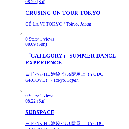
08.29 (Sat)
CRUSING ON TOUR TOKYO
CÉ LA VI TOKYO / Tokyo,
Japan
0 Stars/ 1 views
08.09 (Sun)
「CATEGORY」 SUMMER DANCE
EXPERIENCE
ヨドバシHD池袋ビル9階屋上（YODO
GROOVE） / Tokyo,
Japan
0 Stars/ 1 views
08.22 (Sat)
SUBSPACE
ヨドバシHD池袋ビル9階屋上（YODO