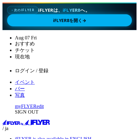
iFLYERは、
iFLYER8
へ。
次のIFLYER
✦
iFLYER8を開く
→
Aug
07
Fri
おすすめ
チケット
現在地
ログイン / 登録
イベント
バー
写真
myFLYER
edit
SIGN OUT
/ ja
iFLYER is also available in ENGLISH.