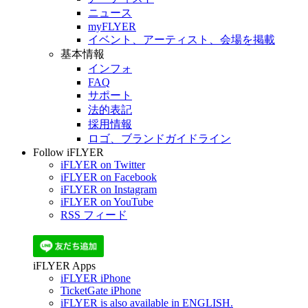
ニュース
myFLYER
イベント、アーティスト、会場を掲載
基本情報
インフォ
FAQ
サポート
法的表記
採用情報
ロゴ、ブランドガイドライン
Follow iFLYER
iFLYER on Twitter
iFLYER on Facebook
iFLYER on Instagram
iFLYER on YouTube
RSS フィード
iFLYER Apps
iFLYER iPhone
TicketGate iPhone
iFLYER is also available in ENGLISH.