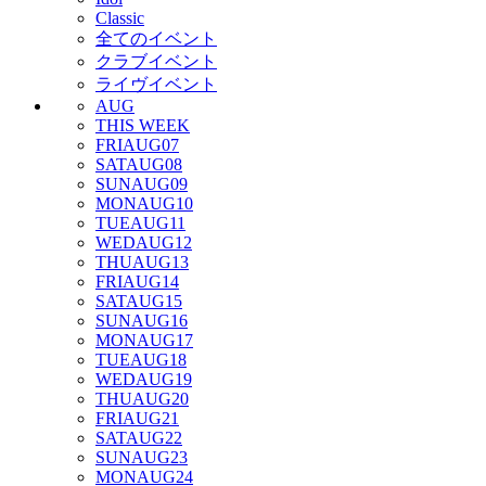
Classic
全てのイベント
クラブイベント
ライヴイベント
AUG
THIS WEEK
FRI
AUG
07
SAT
AUG
08
SUN
AUG
09
MON
AUG
10
TUE
AUG
11
WED
AUG
12
THU
AUG
13
FRI
AUG
14
SAT
AUG
15
SUN
AUG
16
MON
AUG
17
TUE
AUG
18
WED
AUG
19
THU
AUG
20
FRI
AUG
21
SAT
AUG
22
SUN
AUG
23
MON
AUG
24