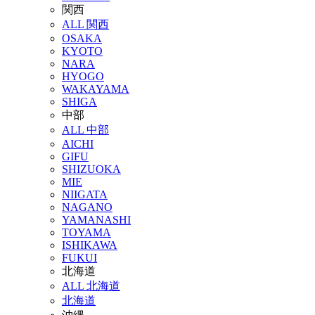
関西
ALL 関西
OSAKA
KYOTO
NARA
HYOGO
WAKAYAMA
SHIGA
中部
ALL 中部
AICHI
GIFU
SHIZUOKA
MIE
NIIGATA
NAGANO
YAMANASHI
TOYAMA
ISHIKAWA
FUKUI
北海道
ALL 北海道
北海道