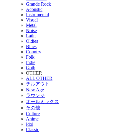
Grande Rock
Acoustic
Instrumental
Visual
Metal
Noise
Latin
Oldies
Blues
Country
Folk
Indie
Goth
OTHER
ALL OTHER
チルアウト
New Age
ラウンジ
オールミックス
その他
Culture
Anime
Idol
Classic