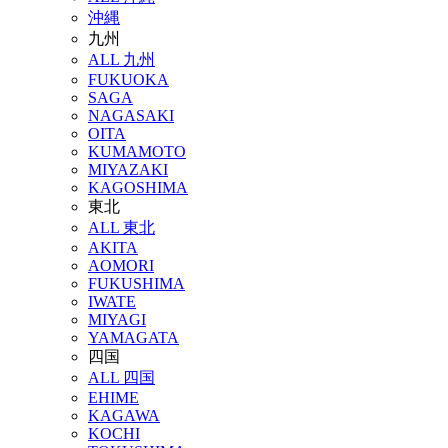
沖縄
九州
ALL 九州
FUKUOKA
SAGA
NAGASAKI
OITA
KUMAMOTO
MIYAZAKI
KAGOSHIMA
東北
ALL 東北
AKITA
AOMORI
FUKUSHIMA
IWATE
MIYAGI
YAMAGATA
四国
ALL 四国
EHIME
KAGAWA
KOCHI