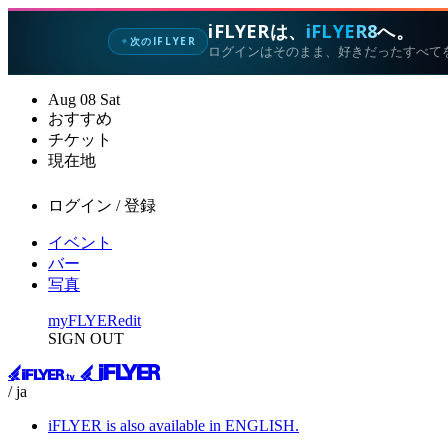
iFLYERは、
iFLYER8
へ。
次のIFLYER
✦
ログインはそのまま、好きだったすべて
Aug
08
Sat
おすすめ
チケット
現在地
ログイン / 登録
イベント
バー
写真
myFLYER
edit
SIGN OUT
/ ja
iFLYER is also available in ENGLISH.