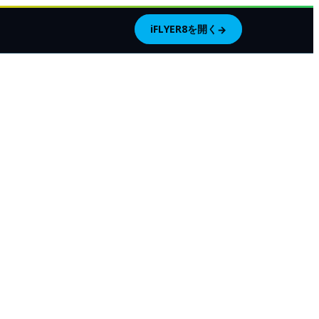
iFLYER8を開く
→