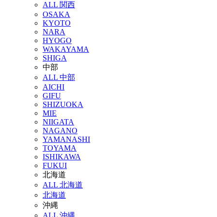
ALL 関西
OSAKA
KYOTO
NARA
HYOGO
WAKAYAMA
SHIGA
中部
ALL 中部
AICHI
GIFU
SHIZUOKA
MIE
NIIGATA
NAGANO
YAMANASHI
TOYAMA
ISHIKAWA
FUKUI
北海道
ALL 北海道
北海道
沖縄
ALL 沖縄