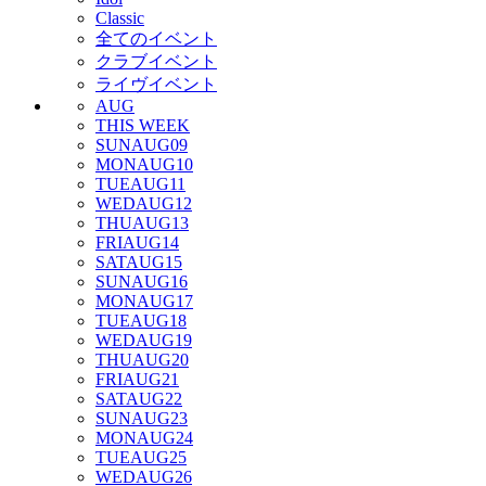
Classic
全てのイベント
クラブイベント
ライヴイベント
AUG
THIS WEEK
SUN
AUG
09
MON
AUG
10
TUE
AUG
11
WED
AUG
12
THU
AUG
13
FRI
AUG
14
SAT
AUG
15
SUN
AUG
16
MON
AUG
17
TUE
AUG
18
WED
AUG
19
THU
AUG
20
FRI
AUG
21
SAT
AUG
22
SUN
AUG
23
MON
AUG
24
TUE
AUG
25
WED
AUG
26