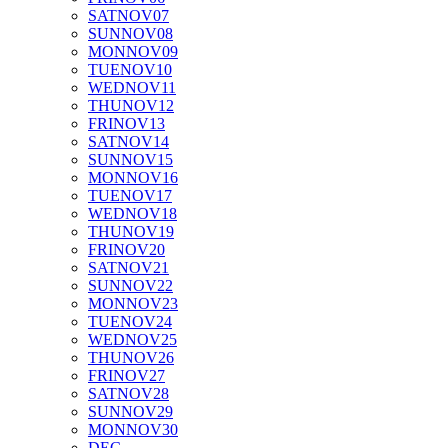
SAT
NOV
07
SUN
NOV
08
MON
NOV
09
TUE
NOV
10
WED
NOV
11
THU
NOV
12
FRI
NOV
13
SAT
NOV
14
SUN
NOV
15
MON
NOV
16
TUE
NOV
17
WED
NOV
18
THU
NOV
19
FRI
NOV
20
SAT
NOV
21
SUN
NOV
22
MON
NOV
23
TUE
NOV
24
WED
NOV
25
THU
NOV
26
FRI
NOV
27
SAT
NOV
28
SUN
NOV
29
MON
NOV
30
DEC