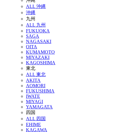
沖縄
ALL 沖縄
沖縄
九州
ALL 九州
FUKUOKA
SAGA
NAGASAKI
OITA
KUMAMOTO
MIYAZAKI
KAGOSHIMA
東北
ALL 東北
AKITA
AOMORI
FUKUSHIMA
IWATE
MIYAGI
YAMAGATA
四国
ALL 四国
EHIME
KAGAWA