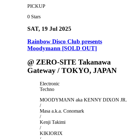
PICKUP
0
Stars
SAT
, 19 Jul 2025
Rainbow Disco Club presents
Moodymann [SOLD OUT]
@ ZERO-SITE Takanawa
Gateway / TOKYO, JAPAN
Electronic
Techno
MOODYMANN aka KENNY DIXON JR.
/
Masa a.k.a. Conomark
/
Kenji Takimi
/
KIKIORIX
/