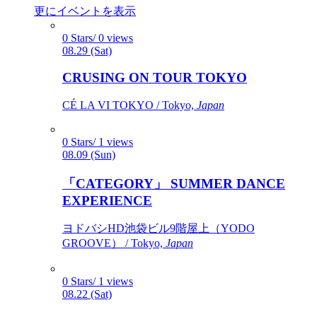
更にイベントを表示
0 Stars/ 0 views
08.29 (Sat)
CRUSING ON TOUR TOKYO
CÉ LA VI TOKYO / Tokyo,
Japan
0 Stars/ 1 views
08.09 (Sun)
「CATEGORY」 SUMMER DANCE
EXPERIENCE
ヨドバシHD池袋ビル9階屋上（YODO
GROOVE） / Tokyo,
Japan
0 Stars/ 1 views
08.22 (Sat)