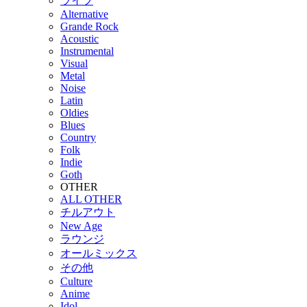
ライブ
Alternative
Grande Rock
Acoustic
Instrumental
Visual
Metal
Noise
Latin
Oldies
Blues
Country
Folk
Indie
Goth
OTHER
ALL OTHER
チルアウト
New Age
ラウンジ
オールミックス
その他
Culture
Anime
Idol