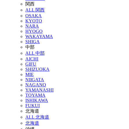
関西
ALL 関西
OSAKA
KYOTO
NARA
HYOGO
WAKAYAMA
SHIGA
中部
ALL 中部
AICHI
GIFU
SHIZUOKA
MIE
NIIGATA
NAGANO
YAMANASHI
TOYAMA
ISHIKAWA
FUKUI
北海道
ALL 北海道
北海道