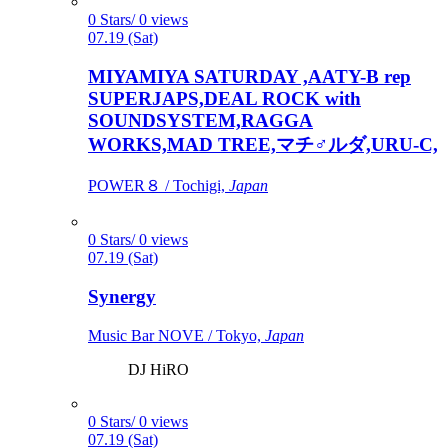
0 Stars/ 0 views
07.19 (Sat)
MIYAMIYA SATURDAY ,AATY-B rep
SUPERJAPS,DEAL ROCK with
SOUNDSYSTEM,RAGGA
WORKS,MAD TREE,マチ♂ルダ,URU-C,
POWER８ / Tochigi,
Japan
0 Stars/ 0 views
07.19 (Sat)
Synergy
Music Bar NOVE / Tokyo,
Japan
DJ HiRO
0 Stars/ 0 views
07.19 (Sat)