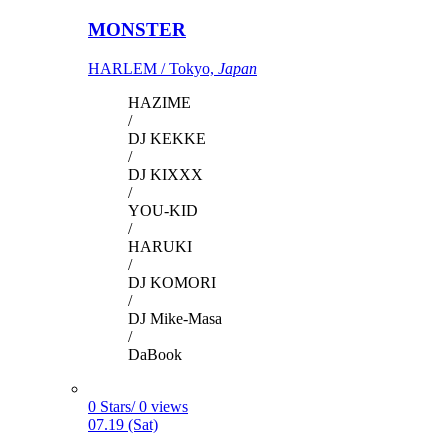
MONSTER
HARLEM / Tokyo,
Japan
HAZIME
/
DJ KEKKE
/
DJ KIXXX
/
YOU-KID
/
HARUKI
/
DJ KOMORI
/
DJ Mike-Masa
/
DaBook
0 Stars/ 0 views
07.19 (Sat)