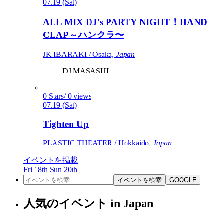
07.19 (Sat)
ALL MIX DJ's PARTY NIGHT！HAND
CLAP～ハンクラ〜
JK IBARAKI / Osaka,
Japan
DJ MASASHI
0 Stars/ 0 views
07.19 (Sat)
Tighten Up
PLASTIC THEATER / Hokkaido,
Japan
イベントを掲載
Fri 18th
Sun 20th
イベントを検索
GOOGLE
人気のイベント in Japan