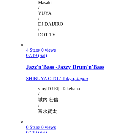
Masaki
/
YUYA
/
DJ DAIJIRO
/
DOT TV
4 Stars/ 0 views
07.19 (Sat)
Jazz'n'Bass -Jazzy Drum'n'Bass
SHIBUYA OTO / Tokyo,
Japan
vinylDJ Eiji Takehana
/
城内 宏信
/
富永賢太
0 Stars/ 0 views
07.19 (Sat)