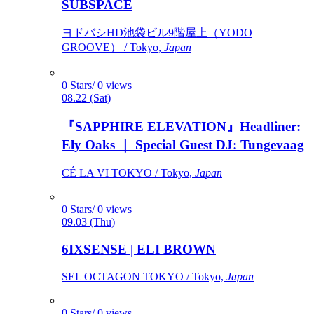
SUBSPACE
ヨドバシHD池袋ビル9階屋上（YODO
GROOVE） / Tokyo,
Japan
0 Stars/ 0 views
08.22 (Sat)
『SAPPHIRE ELEVATION』Headliner:
Ely Oaks ｜ Special Guest DJ: Tungevaag
CÉ LA VI TOKYO / Tokyo,
Japan
0 Stars/ 0 views
09.03 (Thu)
6IXSENSE | ELI BROWN
SEL OCTAGON TOKYO / Tokyo,
Japan
0 Stars/ 0 views