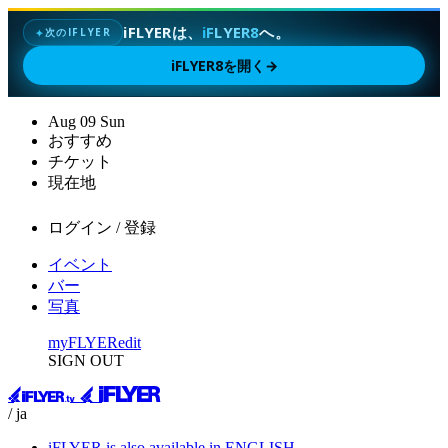
iFLYERは、
iFLYER8
へ。
次のIFLYER
✦
iFLYER8を開く
→
Aug
09
Sun
おすすめ
チケット
現在地
ログイン / 登録
イベント
バー
写真
myFLYER
edit
SIGN OUT
/ ja
iFLYER is also available in ENGLISH.