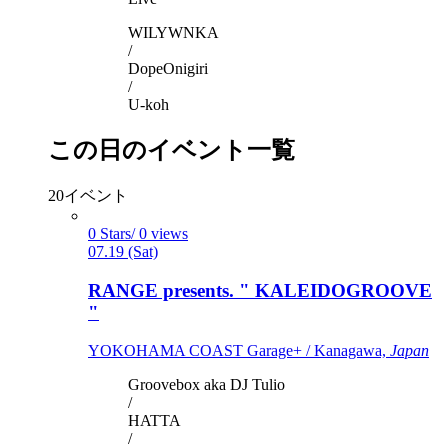
WILYWNKA
/
DopeOnigiri
/
U-koh
この日のイベント一覧
20
イベント
0 Stars/ 0 views
07.19 (Sat)
RANGE presents. " KALEIDOGROOVE
"
YOKOHAMA COAST Garage+ / Kanagawa,
Japan
Groovebox aka DJ Tulio
/
HATTA
/