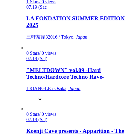
1 Stars/ 0 views
07.19 (Sat)
LA FONDATION SUMMER EDITION
2025
三軒茶屋32016 / Tokyo,
Japan
0 Stars/ 0 views
07.19 (Sat)
"MELTDØWN" vol.09 -Hard
Techno/Hardcore Techno Rave-
TRIANGLE / Osaka,
Japan
w
0 Stars/ 0 views
07.19 (Sat)
Koenji Cave presents - Apparition - The