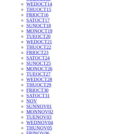
WED
OCT
14
THU
OCT
15
FRI
OCT
16
SAT
OCT
17
SUN
OCT
18
MON
OCT
19
TUE
OCT
20
WED
OCT
21
THU
OCT
22
FRI
OCT
23
SAT
OCT
24
SUN
OCT
25
MON
OCT
26
TUE
OCT
27
WED
OCT
28
THU
OCT
29
FRI
OCT
30
SAT
OCT
31
NOV
SUN
NOV
01
MON
NOV
02
TUE
NOV
03
WED
NOV
04
THU
NOV
05
FRI
NOV
06