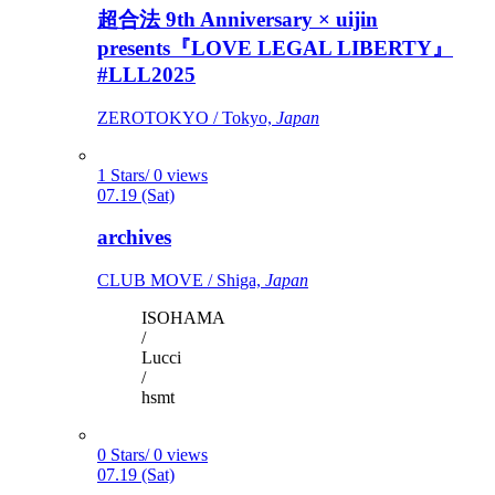
超合法 9th Anniversary × uijin
presents『LOVE LEGAL LIBERTY』
#LLL2025
ZEROTOKYO / Tokyo,
Japan
1 Stars/ 0 views
07.19 (Sat)
archives
CLUB MOVE / Shiga,
Japan
ISOHAMA
/
Lucci
/
hsmt
0 Stars/ 0 views
07.19 (Sat)