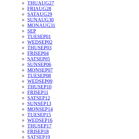
THU
AUG
27
FRI
AUG
28
SAT
AUG
29
SUN
AUG
30
MON
AUG
31
SEP
TUE
SEP
01
WED
SEP
02
THU
SEP
03
FRI
SEP
04
SAT
SEP
05
SUN
SEP
06
MON
SEP
07
TUE
SEP
08
WED
SEP
09
THU
SEP
10
FRI
SEP
11
SAT
SEP
12
SUN
SEP
13
MON
SEP
14
TUE
SEP
15
WED
SEP
16
THU
SEP
17
FRI
SEP
18
SAT
SEP
19