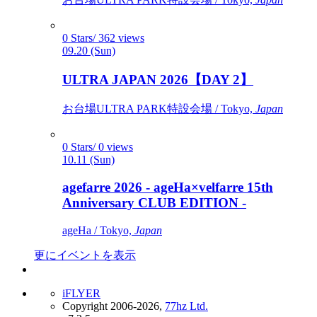
0 Stars/ 362 views
09.20 (Sun)
ULTRA JAPAN 2026【DAY 2】
お台場ULTRA PARK特設会場 / Tokyo,
Japan
0 Stars/ 0 views
10.11 (Sun)
agefarre 2026 - ageHa×velfarre 15th
Anniversary CLUB EDITION -
ageHa / Tokyo,
Japan
更にイベントを表示
iFLYER
Copyright 2006-2026,
77hz Ltd.