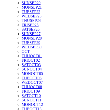
SUN
SEP
20
MON
SEP
21
TUE
SEP
22
WED
SEP
23
THU
SEP
24
FRI
SEP
25
SAT
SEP
26
SUN
SEP
27
MON
SEP
28
TUE
SEP
29
WED
SEP
30
OCT
THU
OCT
01
FRI
OCT
02
SAT
OCT
03
SUN
OCT
04
MON
OCT
05
TUE
OCT
06
WED
OCT
07
THU
OCT
08
FRI
OCT
09
SAT
OCT
10
SUN
OCT
11
MON
OCT
12
TUE
OCT
13