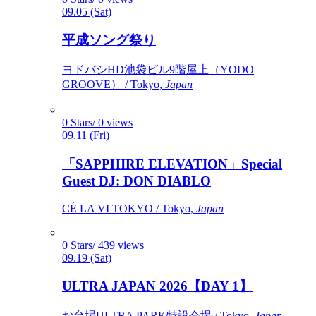
09.05 (Sat)
平成ソング祭り
ヨドバシHD池袋ビル9階屋上（YODO
GROOVE） / Tokyo,
Japan
0 Stars/ 0 views
09.11 (Fri)
「SAPPHIRE ELEVATION」Special
Guest DJ: DON DIABLO
CÉ LA VI TOKYO / Tokyo,
Japan
0 Stars/ 439 views
09.19 (Sat)
ULTRA JAPAN 2026【DAY 1】
お台場ULTRA PARK特設会場 / Tokyo,
Japan