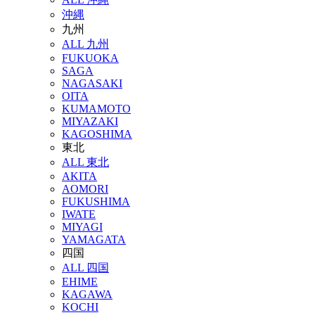
沖縄
九州
ALL 九州
FUKUOKA
SAGA
NAGASAKI
OITA
KUMAMOTO
MIYAZAKI
KAGOSHIMA
東北
ALL 東北
AKITA
AOMORI
FUKUSHIMA
IWATE
MIYAGI
YAMAGATA
四国
ALL 四国
EHIME
KAGAWA
KOCHI