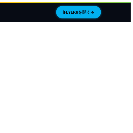
iFLYER8を開く
→