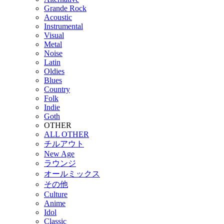
Grande Rock
Acoustic
Instrumental
Visual
Metal
Noise
Latin
Oldies
Blues
Country
Folk
Indie
Goth
OTHER
ALL OTHER
チルアウト
New Age
ラウンジ
オールミックス
その他
Culture
Anime
Idol
Classic