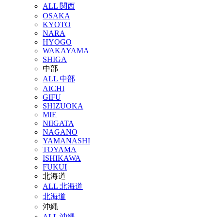
ALL 関西
OSAKA
KYOTO
NARA
HYOGO
WAKAYAMA
SHIGA
中部
ALL 中部
AICHI
GIFU
SHIZUOKA
MIE
NIIGATA
NAGANO
YAMANASHI
TOYAMA
ISHIKAWA
FUKUI
北海道
ALL 北海道
北海道
沖縄
ALL 沖縄