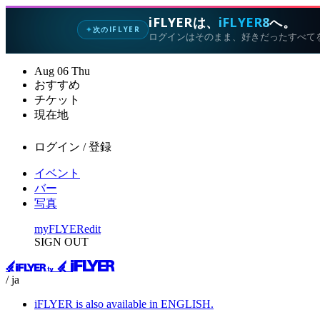
iFLYERは、
iFLYER8
へ。
次のIFLYER
✦
ログインはそのまま、好きだったすべて
Aug
06
Thu
おすすめ
チケット
現在地
ログイン / 登録
イベント
バー
写真
myFLYER
edit
SIGN OUT
/ ja
iFLYER is also available in ENGLISH.