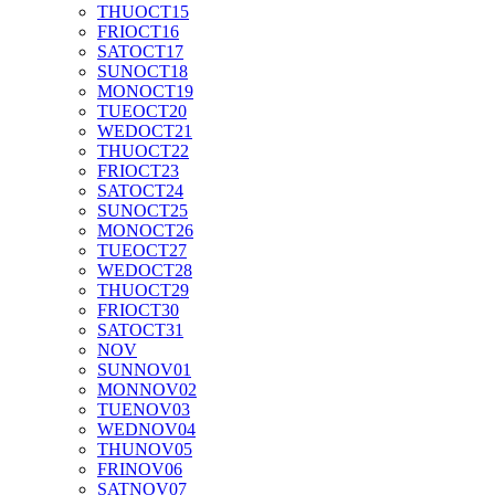
THU
OCT
15
FRI
OCT
16
SAT
OCT
17
SUN
OCT
18
MON
OCT
19
TUE
OCT
20
WED
OCT
21
THU
OCT
22
FRI
OCT
23
SAT
OCT
24
SUN
OCT
25
MON
OCT
26
TUE
OCT
27
WED
OCT
28
THU
OCT
29
FRI
OCT
30
SAT
OCT
31
NOV
SUN
NOV
01
MON
NOV
02
TUE
NOV
03
WED
NOV
04
THU
NOV
05
FRI
NOV
06
SAT
NOV
07