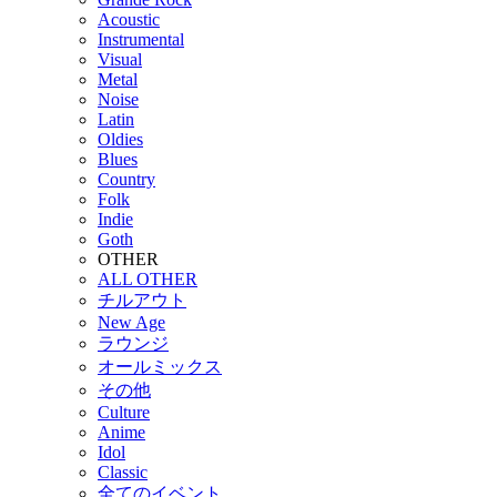
Acoustic
Instrumental
Visual
Metal
Noise
Latin
Oldies
Blues
Country
Folk
Indie
Goth
OTHER
ALL OTHER
チルアウト
New Age
ラウンジ
オールミックス
その他
Culture
Anime
Idol
Classic
全てのイベント