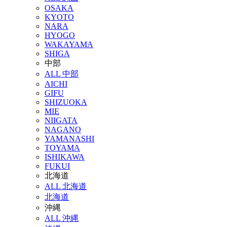
OSAKA
KYOTO
NARA
HYOGO
WAKAYAMA
SHIGA
中部
ALL 中部
AICHI
GIFU
SHIZUOKA
MIE
NIIGATA
NAGANO
YAMANASHI
TOYAMA
ISHIKAWA
FUKUI
北海道
ALL 北海道
北海道
沖縄
ALL 沖縄