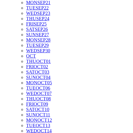
MON
SEP
21
TUE
SEP
22
WED
SEP
23
THU
SEP
24
FRI
SEP
25
SAT
SEP
26
SUN
SEP
27
MON
SEP
28
TUE
SEP
29
WED
SEP
30
OCT
THU
OCT
01
FRI
OCT
02
SAT
OCT
03
SUN
OCT
04
MON
OCT
05
TUE
OCT
06
WED
OCT
07
THU
OCT
08
FRI
OCT
09
SAT
OCT
10
SUN
OCT
11
MON
OCT
12
TUE
OCT
13
WED
OCT
14