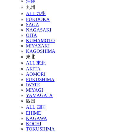
沖縄
九州
ALL 九州
FUKUOKA
SAGA
NAGASAKI
OITA
KUMAMOTO
MIYAZAKI
KAGOSHIMA
東北
ALL 東北
AKITA
AOMORI
FUKUSHIMA
IWATE
MIYAGI
YAMAGATA
四国
ALL 四国
EHIME
KAGAWA
KOCHI
TOKUSHIMA