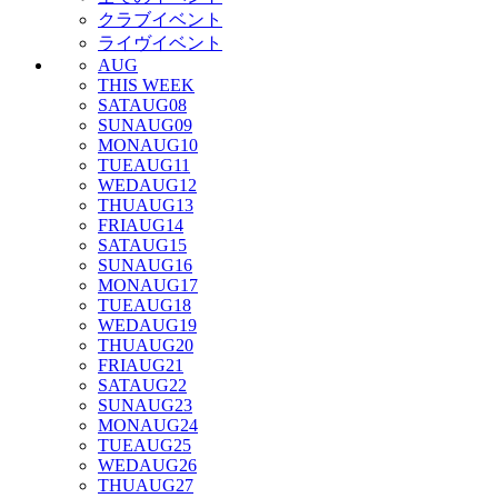
クラブイベント
ライヴイベント
AUG
THIS WEEK
SAT
AUG
08
SUN
AUG
09
MON
AUG
10
TUE
AUG
11
WED
AUG
12
THU
AUG
13
FRI
AUG
14
SAT
AUG
15
SUN
AUG
16
MON
AUG
17
TUE
AUG
18
WED
AUG
19
THU
AUG
20
FRI
AUG
21
SAT
AUG
22
SUN
AUG
23
MON
AUG
24
TUE
AUG
25
WED
AUG
26
THU
AUG
27