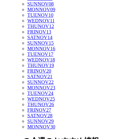
SUN
NOV
08
MON
NOV
09
TUE
NOV
10
WED
NOV
11
THU
NOV
12
FRI
NOV
13
SAT
NOV
14
SUN
NOV
15
MON
NOV
16
TUE
NOV
17
WED
NOV
18
THU
NOV
19
FRI
NOV
20
SAT
NOV
21
SUN
NOV
22
MON
NOV
23
TUE
NOV
24
WED
NOV
25
THU
NOV
26
FRI
NOV
27
SAT
NOV
28
SUN
NOV
29
MON
NOV
30