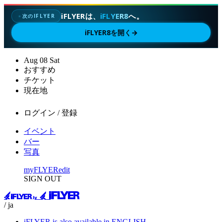
iFLYERは、
iFLYER8
へ。
次のIFLYER
✦
iFLYER8を開く
→
Aug
08
Sat
おすすめ
チケット
現在地
ログイン / 登録
イベント
バー
写真
myFLYER
edit
SIGN OUT
/ ja
iFLYER is also available in ENGLISH.