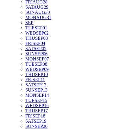
FRI
AUG
28
SAT
AUG
29
SUN
AUG
30
MON
AUG
31
SEP
TUE
SEP
01
WED
SEP
02
THU
SEP
03
FRI
SEP
04
SAT
SEP
05
SUN
SEP
06
MON
SEP
07
TUE
SEP
08
WED
SEP
09
THU
SEP
10
FRI
SEP
11
SAT
SEP
12
SUN
SEP
13
MON
SEP
14
TUE
SEP
15
WED
SEP
16
THU
SEP
17
FRI
SEP
18
SAT
SEP
19
SUN
SEP
20