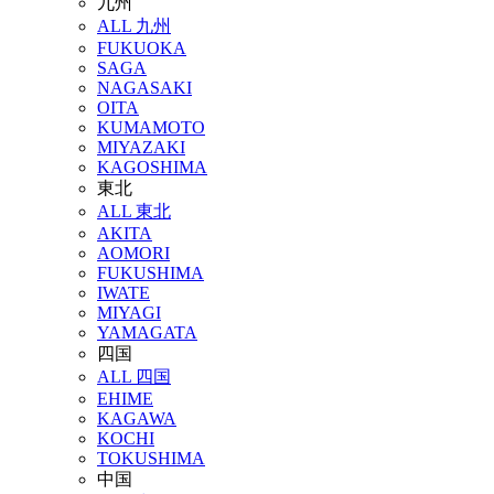
九州
ALL 九州
FUKUOKA
SAGA
NAGASAKI
OITA
KUMAMOTO
MIYAZAKI
KAGOSHIMA
東北
ALL 東北
AKITA
AOMORI
FUKUSHIMA
IWATE
MIYAGI
YAMAGATA
四国
ALL 四国
EHIME
KAGAWA
KOCHI
TOKUSHIMA
中国