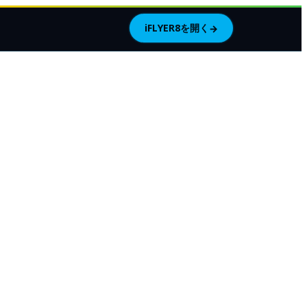
iFLYER8を開く
→