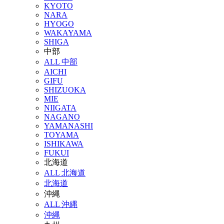
KYOTO
NARA
HYOGO
WAKAYAMA
SHIGA
中部
ALL 中部
AICHI
GIFU
SHIZUOKA
MIE
NIIGATA
NAGANO
YAMANASHI
TOYAMA
ISHIKAWA
FUKUI
北海道
ALL 北海道
北海道
沖縄
ALL 沖縄
沖縄