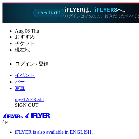
iFLYERは、
iFLYER8
へ。
次のIFLYER
✦
ログインはそのまま、好きだったすべて
Aug
06
Thu
おすすめ
チケット
現在地
ログイン / 登録
イベント
バー
写真
myFLYER
edit
SIGN OUT
/ ja
iFLYER is also available in ENGLISH.