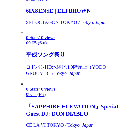
6IXSENSE | ELI BROWN
SEL OCTAGON TOKYO / Tokyo,
Japan
0 Stars/ 0 views
09.05 (Sat)
平成ソング祭り
ヨドバシHD池袋ビル9階屋上（YODO
GROOVE） / Tokyo,
Japan
0 Stars/ 0 views
09.11 (Fri)
「SAPPHIRE ELEVATION」Special
Guest DJ: DON DIABLO
CÉ LA VI TOKYO / Tokyo,
Japan