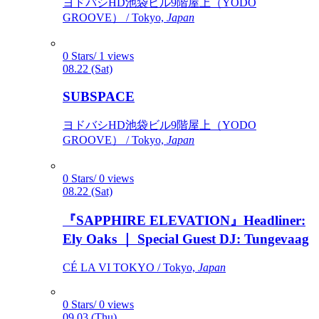
ヨドバシHD池袋ビル9階屋上（YODO
GROOVE） / Tokyo,
Japan
0 Stars/ 1 views
08.22 (Sat)
SUBSPACE
ヨドバシHD池袋ビル9階屋上（YODO
GROOVE） / Tokyo,
Japan
0 Stars/ 0 views
08.22 (Sat)
『SAPPHIRE ELEVATION』Headliner:
Ely Oaks ｜ Special Guest DJ: Tungevaag
CÉ LA VI TOKYO / Tokyo,
Japan
0 Stars/ 0 views
09.03 (Thu)