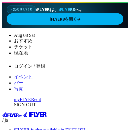
iFLYERは、
iFLYER8
へ。
次のIFLYER
✦
iFLYER8を開く
→
Aug
08
Sat
おすすめ
チケット
現在地
ログイン / 登録
イベント
バー
写真
myFLYER
edit
SIGN OUT
/ ja
iFLYER is also available in ENGLISH.