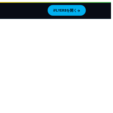
iFLYER8を開く
→