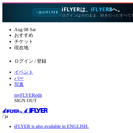
iFLYERは、
iFLYER8
へ。
次のIFLYER
✦
ログインはそのまま、好きだったすべて
Aug
08
Sat
おすすめ
チケット
現在地
ログイン / 登録
イベント
バー
写真
myFLYER
edit
SIGN OUT
/ ja
iFLYER is also available in ENGLISH.