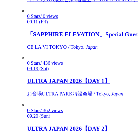
0 Stars/ 0 views
09.11 (Fri)
「SAPPHIRE ELEVATION」Special Gues
CÉ LA VI TOKYO / Tokyo,
Japan
0 Stars/ 436 views
09.19 (Sat)
ULTRA JAPAN 2026【DAY 1】
お台場ULTRA PARK特設会場 / Tokyo,
Japan
0 Stars/ 362 views
09.20 (Sun)
ULTRA JAPAN 2026【DAY 2】