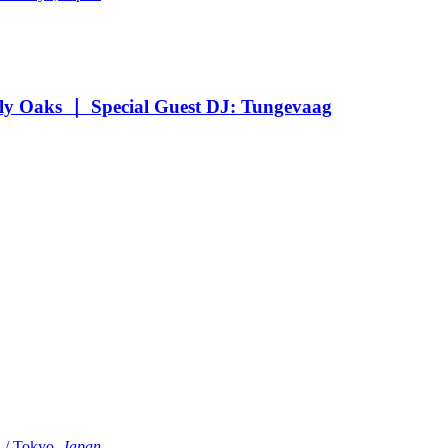
Oaks ｜ Special Guest DJ: Tungevaag
Tokyo,
Japan