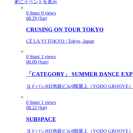
更にイベントを表示
0 Stars/ 0 views
08.29 (Sat)
CRUSING ON TOUR TOKYO
CÉ LA VI TOKYO / Tokyo,
Japan
0 Stars/ 1 views
08.09 (Sun)
「CATEGORY」 SUMMER DANCE EXP
ヨドバシHD池袋ビル9階屋上（YODO GROOVE） / 
0 Stars/ 1 views
08.22 (Sat)
SUBSPACE
ヨドバシHD池袋ビル9階屋上（YODO GROOVE） / 