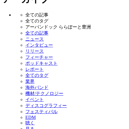
全ての記事
全てのタグ
アーバンドック ららぽーと豊洲
全ての記事
ニュース
インタビュー
リリース
フィーチャー
ポッドキャスト
レポート
全てのタグ
業界
海外バンド
機材/テクノロジー
イベント
ディスコグラフィー
フェスティバル
EDM
聴く
見る