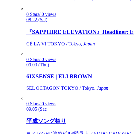
0 Stars/ 0 views
08.22 (Sat)
『SAPPHIRE ELEVATION』Headliner: Ely 
CÉ LA VI TOKYO / Tokyo,
Japan
0 Stars/ 0 views
09.03 (Thu)
6IXSENSE | ELI BROWN
SEL OCTAGON TOKYO / Tokyo,
Japan
0 Stars/ 0 views
09.05 (Sat)
平成ソング祭り
ヨドバシHD池袋ビル9階屋上（YODO GROOVE） / 