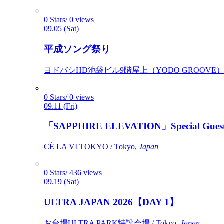
0 Stars/ 0 views
09.05 (Sat)
平成ソング祭り
ヨドバシHD池袋ビル9階屋上（YODO GROOVE） / 
0 Stars/ 0 views
09.11 (Fri)
「SAPPHIRE ELEVATION」Special Gues
CÉ LA VI TOKYO / Tokyo,
Japan
0 Stars/ 436 views
09.19 (Sat)
ULTRA JAPAN 2026【DAY 1】
お台場ULTRA PARK特設会場 / Tokyo,
Japan