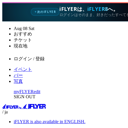
iFLYERは、
iFLYER8
へ。
次のIFLYER
✦
ログインはそのまま、好きだったすべて
Aug
08
Sat
おすすめ
チケット
現在地
ログイン / 登録
イベント
バー
写真
myFLYER
edit
SIGN OUT
/ ja
iFLYER is also available in ENGLISH.