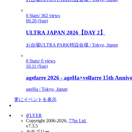
0 Stars/ 362 views
09.20 (Sun)
ULTRA JAPAN 2026【DAY 2】
お台場ULTRA PARK特設会場 / Tokyo,
Japan
0 Stars/ 0 views
10.11 (Sun)
agefarre 2026 - ageHa×velfarre 15th Ann
ageHa / Tokyo,
Japan
更にイベントを表示
iFLYER
Copyright 2006-2026,
77hz Ltd.
v7.3.5
カテゴリー