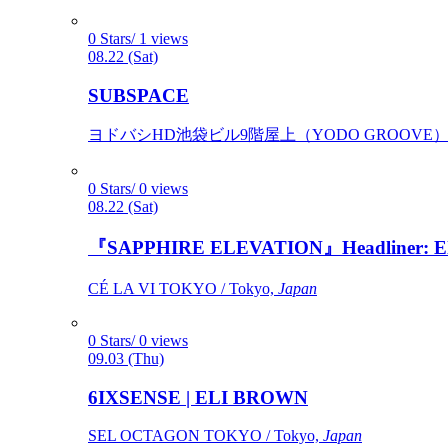
0 Stars/ 1 views
08.22 (Sat)
SUBSPACE
ヨドバシHD池袋ビル9階屋上（YODO GROOVE） / 
0 Stars/ 0 views
08.22 (Sat)
『SAPPHIRE ELEVATION』Headliner: Ely 
CÉ LA VI TOKYO / Tokyo,
Japan
0 Stars/ 0 views
09.03 (Thu)
6IXSENSE | ELI BROWN
SEL OCTAGON TOKYO / Tokyo,
Japan