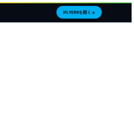
iFLYER8を開く
→