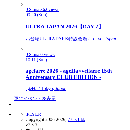
0 Stars/ 362 views
09.20 (Sun)
ULTRA JAPAN 2026【DAY 2】
お台場ULTRA PARK特設会場 / Tokyo,
Japan
0 Stars/ 0 views
10.11 (Sun)
agefarre 2026 - ageHa×velfarre 15th
Anniversary CLUB EDITION -
ageHa / Tokyo,
Japan
更にイベントを表示
iFLYER
Copyright 2006-2026,
77hz Ltd.
v7.3.5