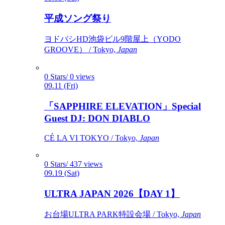
平成ソング祭り
ヨドバシHD池袋ビル9階屋上（YODO
GROOVE） / Tokyo,
Japan
0 Stars/ 0 views
09.11 (Fri)
「SAPPHIRE ELEVATION」Special
Guest DJ: DON DIABLO
CÉ LA VI TOKYO / Tokyo,
Japan
0 Stars/ 437 views
09.19 (Sat)
ULTRA JAPAN 2026【DAY 1】
お台場ULTRA PARK特設会場 / Tokyo,
Japan