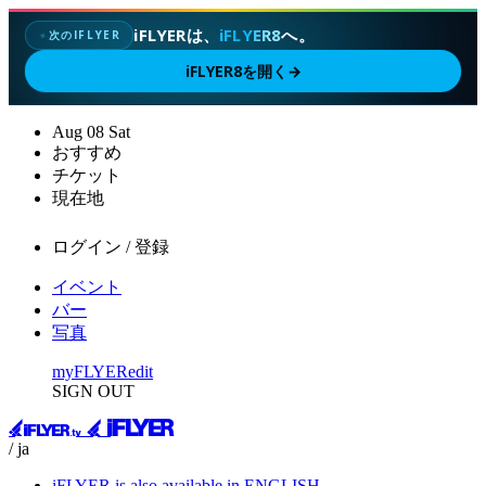
iFLYERは、
iFLYER8
へ。
次のIFLYER
✦
iFLYER8を開く
→
Aug
08
Sat
おすすめ
チケット
現在地
ログイン / 登録
イベント
バー
写真
myFLYER
edit
SIGN OUT
/ ja
iFLYER is also available in ENGLISH.