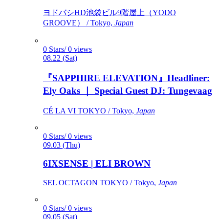
ヨドバシHD池袋ビル9階屋上（YODO
GROOVE） / Tokyo,
Japan
0 Stars/ 0 views
08.22 (Sat)
『SAPPHIRE ELEVATION』Headliner:
Ely Oaks ｜ Special Guest DJ: Tungevaag
CÉ LA VI TOKYO / Tokyo,
Japan
0 Stars/ 0 views
09.03 (Thu)
6IXSENSE | ELI BROWN
SEL OCTAGON TOKYO / Tokyo,
Japan
0 Stars/ 0 views
09.05 (Sat)