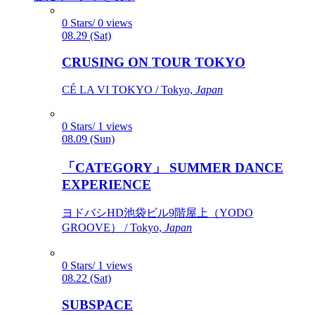
0 Stars/ 0 views
08.29 (Sat)
CRUSING ON TOUR TOKYO
CÉ LA VI TOKYO / Tokyo,
Japan
0 Stars/ 1 views
08.09 (Sun)
「CATEGORY」 SUMMER DANCE
EXPERIENCE
ヨドバシHD池袋ビル9階屋上（YODO
GROOVE） / Tokyo,
Japan
0 Stars/ 1 views
08.22 (Sat)
SUBSPACE