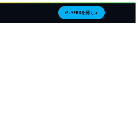
iFLYER8を開く
→