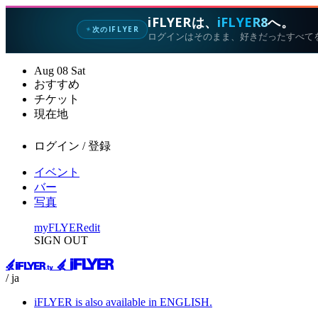
iFLYERは、
iFLYER8
へ。
次のIFLYER
✦
ログインはそのまま、好きだったすべて
Aug
08
Sat
おすすめ
チケット
現在地
ログイン / 登録
イベント
バー
写真
myFLYER
edit
SIGN OUT
/ ja
iFLYER is also available in ENGLISH.