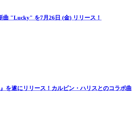
Lucky" を7月26日 (金) リリース！
ht It Was』を遂にリリース！カルビン・ハリスとのコラボ曲