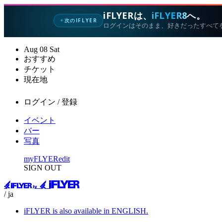
iFLYERは、
iFLYER8
へ。
次のIFLYER
✦
ログインはそのまま、好きだったすべて
Aug
08
Sat
おすすめ
チケット
現在地
ログイン / 登録
イベント
バー
写真
myFLYER
edit
SIGN OUT
/ ja
iFLYER is also available in ENGLISH.