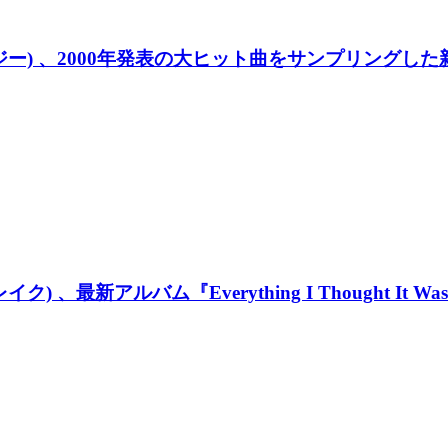
ー) 、2000年発表の大ヒット曲をサンプリングした新曲 "
バーレイク) 、最新アルバム『Everything I Thoug