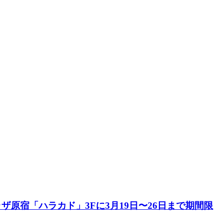
ラザ原宿「ハラカド」3Fに3月19日〜26日まで期間限