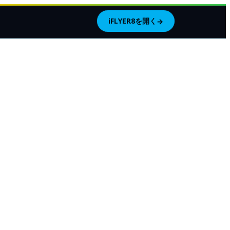
iFLYER8を開く
→