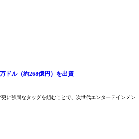
00万ドル（約268億円）を出資
とSonyが更に強固なタッグを組むことで、次世代エンターテインメン