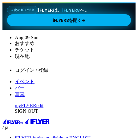
iFLYERは、
iFLYER8
へ。
次のIFLYER
✦
iFLYER8を開く
→
Aug
09
Sun
おすすめ
チケット
現在地
ログイン / 登録
イベント
バー
写真
myFLYER
edit
SIGN OUT
/ ja
iFLYER is also available in ENGLISH.