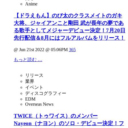
Anime
【ドラえもん】のび太のクラスメイトのガキ
大将、ジャイアンこと剛田 武が長年の夢であ
る歌手としてメジャーデビュー決定！7月20日
先行配信＆8月にはフルアルバムをリリース！
@ Jun 21st 2022 @ 05:06PM
365
もっと読む …
リリース
業界
イベント
ディスコグラフィー
EDM
Overseas News
TWICE（トゥワイス）のメンバー
Nayeon（ナヨン）のソロ・デビュー決定！フ