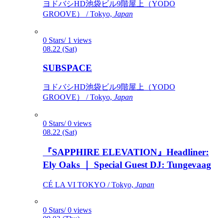
ヨドバシHD池袋ビル9階屋上（YODO
GROOVE） / Tokyo,
Japan
0 Stars/ 1 views
08.22 (Sat)
SUBSPACE
ヨドバシHD池袋ビル9階屋上（YODO
GROOVE） / Tokyo,
Japan
0 Stars/ 0 views
08.22 (Sat)
『SAPPHIRE ELEVATION』Headliner:
Ely Oaks ｜ Special Guest DJ: Tungevaag
CÉ LA VI TOKYO / Tokyo,
Japan
0 Stars/ 0 views