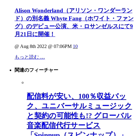
Alison Wonderland（アリソン・ワンダーラン
ド）の別名義 Whyte Fang（ホワイト・ファン
グ）のデビュー公演、米・ロサンゼルスにて9
月21日に開催！
@ Aug 8th 2022 @ 07:06PM
10
もっと読む …
関連の
フィーチャー
配信料が安い、100％収益バッ
ク、ユニバーサルミュージック
と契約の可能性も!? グローバル
音楽配信代行サービス
「Spinnup（スピンナップ）」