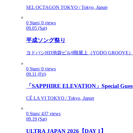
SEL OCTAGON TOKYO / Tokyo,
Japan
0 Stars/ 0 views
09.05 (Sat)
平成ソング祭り
ヨドバシHD池袋ビル9階屋上（YODO GROOVE） / 
0 Stars/ 0 views
09.11 (Fri)
「SAPPHIRE ELEVATION」Special Gues
CÉ LA VI TOKYO / Tokyo,
Japan
0 Stars/ 437 views
09.19 (Sat)
ULTRA JAPAN 2026【DAY 1】