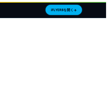
iFLYER8を開く
→