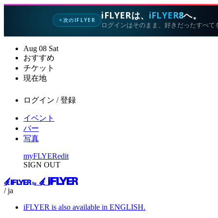
iFLYERは、
iFLYER8
へ。
次のIFLYER
✦
ログインはそのまま、好きだったすべて
Aug
08
Sat
おすすめ
チケット
現在地
ログイン / 登録
イベント
バー
写真
myFLYER
edit
SIGN OUT
/ ja
iFLYER is also available in ENGLISH.