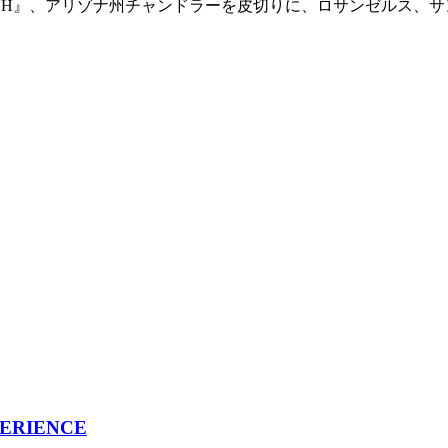
BLE DASH』、アリゾナ州チャンドラーを皮切りに、ロサンゼル
ERIENCE