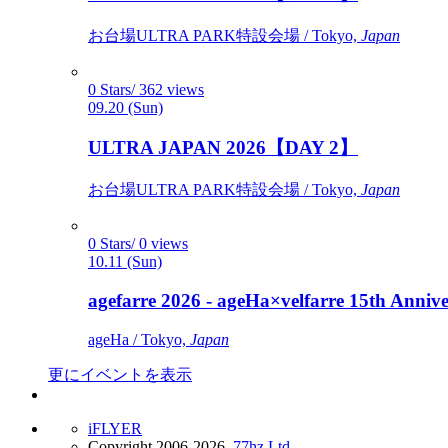
お台場ULTRA PARK特設会場 / Tokyo,
Japan
0 Stars/ 362 views
09.20 (Sun)
ULTRA JAPAN 2026【DAY 2】
お台場ULTRA PARK特設会場 / Tokyo,
Japan
0 Stars/ 0 views
10.11 (Sun)
agefarre 2026 - ageHa×velfarre 15th Ann
ageHa / Tokyo,
Japan
更にイベントを表示
iFLYER
Copyright 2006-2026,
77hz Ltd.