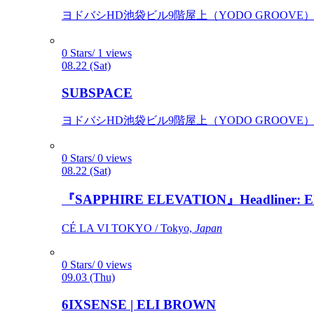
ヨドバシHD池袋ビル9階屋上（YODO GROOVE） / 
0 Stars/ 1 views
08.22 (Sat)
SUBSPACE
ヨドバシHD池袋ビル9階屋上（YODO GROOVE） / 
0 Stars/ 0 views
08.22 (Sat)
『SAPPHIRE ELEVATION』Headliner: Ely 
CÉ LA VI TOKYO / Tokyo,
Japan
0 Stars/ 0 views
09.03 (Thu)
6IXSENSE | ELI BROWN