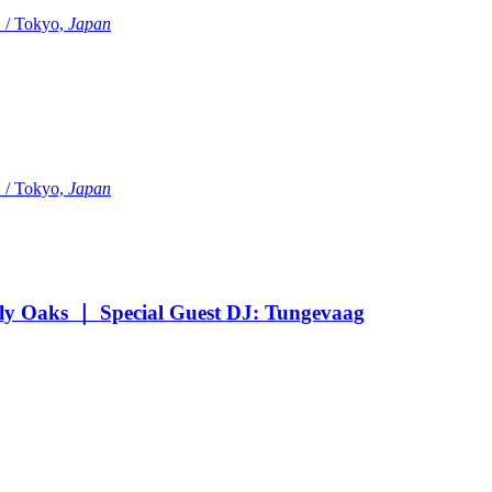
Tokyo,
Japan
Tokyo,
Japan
Oaks ｜ Special Guest DJ: Tungevaag