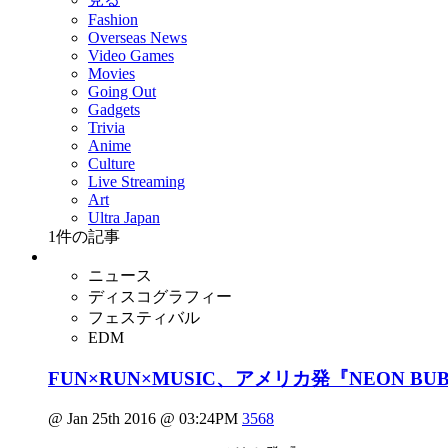
Fashion
Overseas News
Video Games
Movies
Going Out
Gadgets
Trivia
Anime
Culture
Live Streaming
Art
Ultra Japan
1
件の記事
ニュース
ディスコグラフィー
フェスティバル
EDM
FUN×RUN×MUSIC、アメリカ発『NEON 
@ Jan 25th 2016 @ 03:24PM
3568