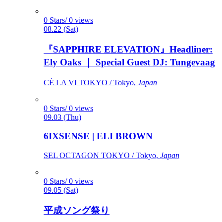
0 Stars/ 0 views
08.22 (Sat)
『SAPPHIRE ELEVATION』Headliner:
Ely Oaks ｜ Special Guest DJ: Tungevaag
CÉ LA VI TOKYO / Tokyo,
Japan
0 Stars/ 0 views
09.03 (Thu)
6IXSENSE | ELI BROWN
SEL OCTAGON TOKYO / Tokyo,
Japan
0 Stars/ 0 views
09.05 (Sat)
平成ソング祭り