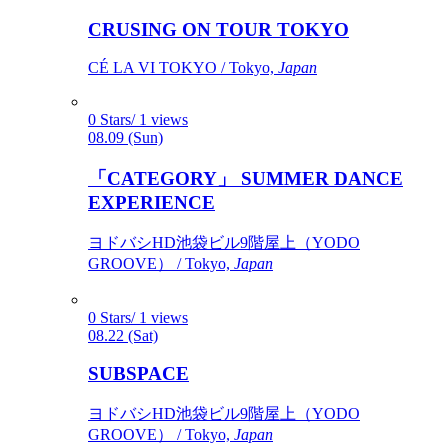
CRUSING ON TOUR TOKYO
CÉ LA VI TOKYO / Tokyo,
Japan
0 Stars/ 1 views
08.09 (Sun)
「CATEGORY」 SUMMER DANCE
EXPERIENCE
ヨドバシHD池袋ビル9階屋上（YODO
GROOVE） / Tokyo,
Japan
0 Stars/ 1 views
08.22 (Sat)
SUBSPACE
ヨドバシHD池袋ビル9階屋上（YODO
GROOVE） / Tokyo,
Japan