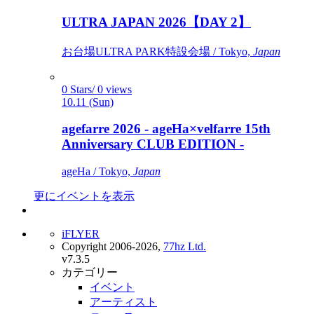
ULTRA JAPAN 2026【DAY 2】
お台場ULTRA PARK特設会場 / Tokyo,
Japan
0 Stars/ 0 views
10.11 (Sun)
agefarre 2026 - ageHa×velfarre 15th
Anniversary CLUB EDITION -
ageHa / Tokyo,
Japan
更にイベントを表示
iFLYER
Copyright 2006-2026,
77hz Ltd.
v7.3.5
カテゴリー
イベント
アーティスト