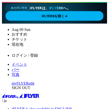
iFLYERは、
iFLYER8
へ。
次のIFLYER
✦
iFLYER8を開く
→
Aug
09
Sun
おすすめ
チケット
現在地
ログイン / 登録
イベント
バー
写真
myFLYER
edit
SIGN OUT
/ ja
iFLYER is also available in ENGLISH.