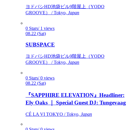
ヨドバシHD池袋ビル9階屋上（YODO
GROOVE） / Tokyo,
Japan
0 Stars/ 1 views
08.22 (Sat)
SUBSPACE
ヨドバシHD池袋ビル9階屋上（YODO
GROOVE） / Tokyo,
Japan
0 Stars/ 0 views
08.22 (Sat)
『SAPPHIRE ELEVATION』Headliner:
Ely Oaks ｜ Special Guest DJ: Tungevaag
CÉ LA VI TOKYO / Tokyo,
Japan
0 Stars/ 0 views