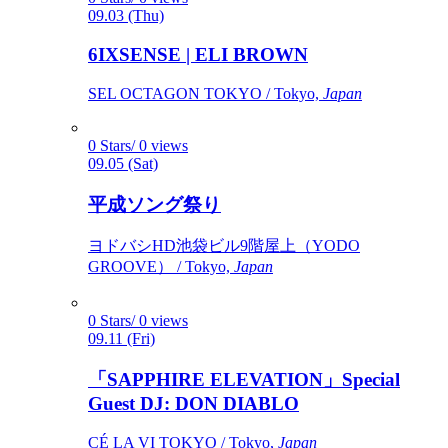
09.03 (Thu)
6IXSENSE | ELI BROWN
SEL OCTAGON TOKYO / Tokyo,
Japan
0 Stars/ 0 views
09.05 (Sat)
平成ソング祭り
ヨドバシHD池袋ビル9階屋上（YODO
GROOVE） / Tokyo,
Japan
0 Stars/ 0 views
09.11 (Fri)
「SAPPHIRE ELEVATION」Special
Guest DJ: DON DIABLO
CÉ LA VI TOKYO / Tokyo,
Japan