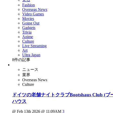
Fashion
Overseas News
Video Games
Movies
Going Out
Gadgets
Trivia
Anime
Culture
Live Streaming
Art
Ultra Japan
8
件の記事
ニュース
業界
Overseas News
Culture
ドイツの老舗ナイトクラブBootshaus Club (ブー
ハウス
@ Feb 13th 2026 @ 11:09AM
3