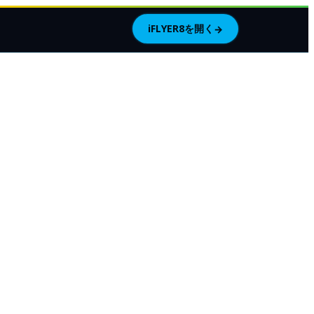
iFLYER8を開く
→