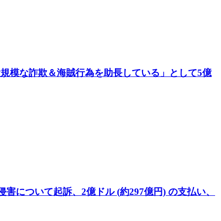
コア) が「大規模な詐欺＆海賊行為を助長している」として5億
侵害について起訴、2億ドル (約297億円) の支払い、