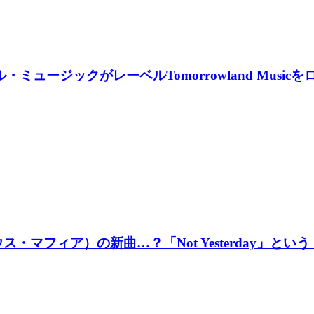
サル・ミュージックがレーベルTomorrowland Mu
シュ・ハウス・マフィア）の新曲…？「Not Yesterda