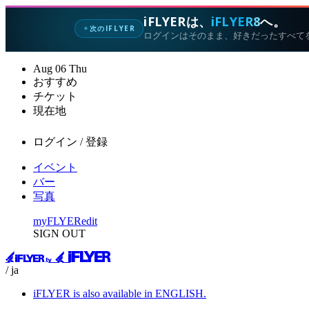
iFLYERは、
iFLYER8
へ。
次のIFLYER
✦
ログインはそのまま、好きだったすべて
Aug
06
Thu
おすすめ
チケット
現在地
ログイン / 登録
イベント
バー
写真
myFLYER
edit
SIGN OUT
/ ja
iFLYER is also available in ENGLISH.