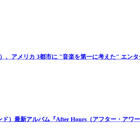
ュージック）、アメリカ 3都市に "音楽を第一に考えた"
エンド）最新アルバム『After Hours（アフター・