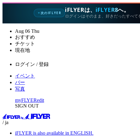
iFLYERは、
iFLYER8
へ。
次のIFLYER
✦
ログインはそのまま、好きだったすべて
Aug
06
Thu
おすすめ
チケット
現在地
ログイン / 登録
イベント
バー
写真
myFLYER
edit
SIGN OUT
/ ja
iFLYER is also available in ENGLISH.