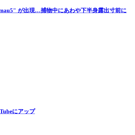
セmau5" が出現…捕物中にあわや下半身露出寸前に
uTubeにアップ