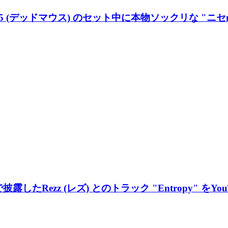
u5 (デッドマウス) のセット中に本物ソックリな "ニ
したRezz (レズ) とのトラック "Entropy" をYo