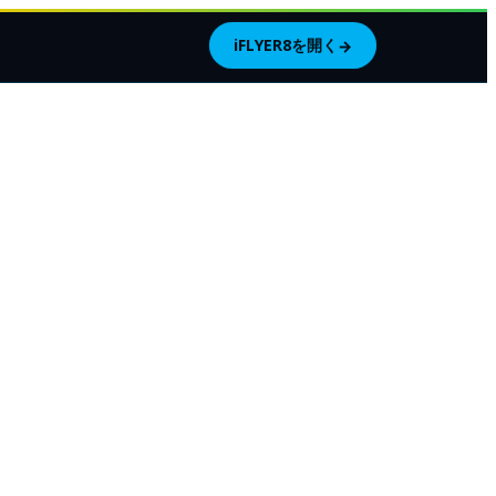
iFLYER8を開く
→