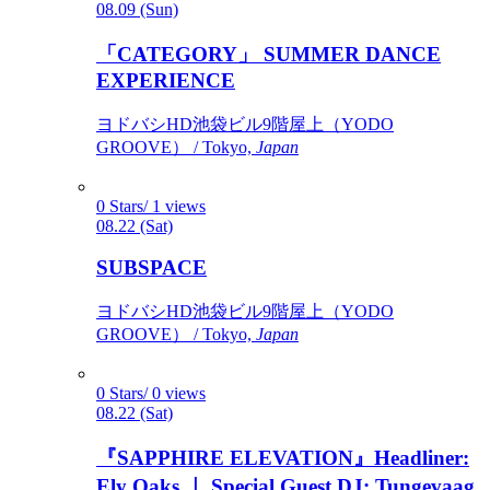
08.09 (Sun)
「CATEGORY」 SUMMER DANCE
EXPERIENCE
ヨドバシHD池袋ビル9階屋上（YODO
GROOVE） / Tokyo,
Japan
0 Stars/ 1 views
08.22 (Sat)
SUBSPACE
ヨドバシHD池袋ビル9階屋上（YODO
GROOVE） / Tokyo,
Japan
0 Stars/ 0 views
08.22 (Sat)
『SAPPHIRE ELEVATION』Headliner:
Ely Oaks ｜ Special Guest DJ: Tungevaag