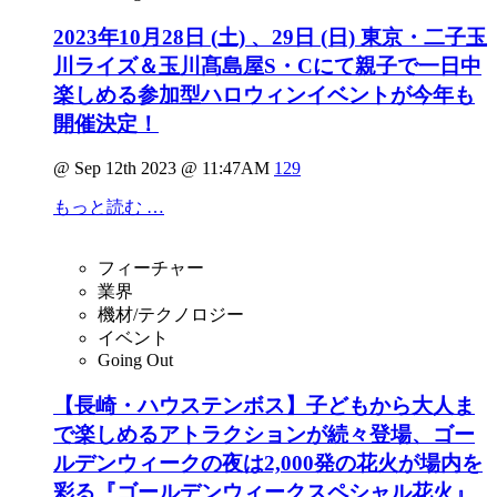
2023年10月28日 (土) 、29日 (日) 東京・二子玉
川ライズ＆玉川髙島屋S・Cにて親子で一日中
楽しめる参加型ハロウィンイベントが今年も
開催決定！
@ Sep 12th 2023 @ 11:47AM
129
もっと読む …
フィーチャー
業界
機材/テクノロジー
イベント
Going Out
【長崎・ハウステンボス】子どもから大人ま
で楽しめるアトラクションが続々登場、ゴー
ルデンウィークの夜は2,000発の花火が場内を
彩る『ゴールデンウィークスペシャル花火』