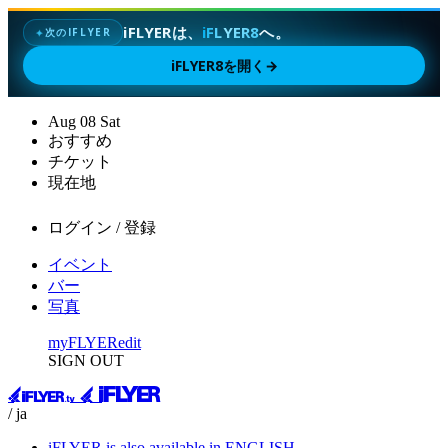
iFLYERは、
iFLYER8
へ。
次のIFLYER
✦
iFLYER8を開く
→
Aug
08
Sat
おすすめ
チケット
現在地
ログイン / 登録
イベント
バー
写真
myFLYER
edit
SIGN OUT
/ ja
iFLYER is also available in ENGLISH.