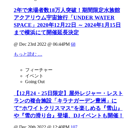
2年で来場者数18万人突破！期間限定水族館
アクアリウム宇宙旅行「UNDER WATER
SPACE」2020年12月22日 ～ 2024年1月15日
まで横浜にて開催延長決定
@ Dec 23rd 2022 @ 06:44PM
68
もっと読む …
フィーチャー
イベント
Going Out
【12月24・25日限定】屋外レジャー・レスト
ランの複合施設「キラナガーデン豊洲」に
て”ホワイトクリスマス”を楽しめる『雪山』
や『雪の滑り台』登場、DJイベントも開催！
@ Dec 20th 2022 @ 12:40PM
107