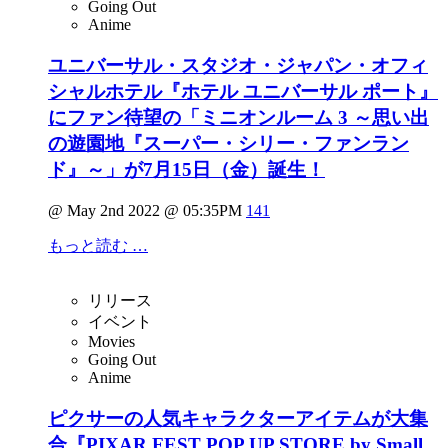
Going Out
Anime
ユニバーサル・スタジオ・ジャパン・オフィ
シャルホテル『ホテル ユニバーサル ポート』
にファン待望の「ミニオンルーム 3 ～思い出
の遊園地『スーパー・シリー・ファンラン
ド』～」が7月15日（金）誕生！
@ May 2nd 2022 @ 05:35PM
141
もっと読む …
リリース
イベント
Movies
Going Out
Anime
ピクサーの人気キャラクターアイテムが大集
合『PIXAR FEST POP UP STORE by Small