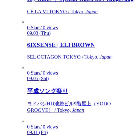
CÉ LA VI TOKYO / Tokyo,
Japan
0 Stars/ 0 views
09.03 (Thu)
6IXSENSE | ELI BROWN
SEL OCTAGON TOKYO / Tokyo,
Japan
0 Stars/ 0 views
09.05 (Sat)
平成ソング祭り
ヨドバシHD池袋ビル9階屋上（YODO
GROOVE） / Tokyo,
Japan
0 Stars/ 0 views
09.11 (Fri)