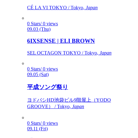
CÉ LA VI TOKYO / Tokyo,
Japan
0 Stars/ 0 views
09.03 (Thu)
6IXSENSE | ELI BROWN
SEL OCTAGON TOKYO / Tokyo,
Japan
0 Stars/ 0 views
09.05 (Sat)
平成ソング祭り
ヨドバシHD池袋ビル9階屋上（YODO
GROOVE） / Tokyo,
Japan
0 Stars/ 0 views
09.11 (Fri)