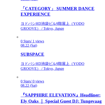
「CATEGORY」 SUMMER DANCE
EXPERIENCE
ヨドバシHD池袋ビル9階屋上（YODO
GROOVE） / Tokyo,
Japan
0 Stars/ 1 views
08.22 (Sat)
SUBSPACE
ヨドバシHD池袋ビル9階屋上（YODO
GROOVE） / Tokyo,
Japan
0 Stars/ 0 views
08.22 (Sat)
『SAPPHIRE ELEVATION』Headliner:
Ely Oaks ｜ Special Guest DJ: Tungevaag