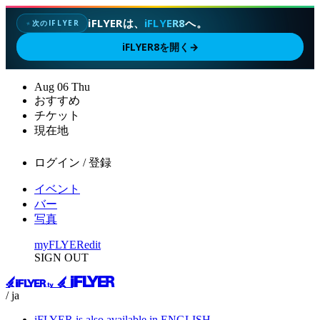
iFLYERは、
iFLYER8
へ。
次のIFLYER
✦
iFLYER8を開く
→
Aug
06
Thu
おすすめ
チケット
現在地
ログイン / 登録
イベント
バー
写真
myFLYER
edit
SIGN OUT
/ ja
iFLYER is also available in ENGLISH.