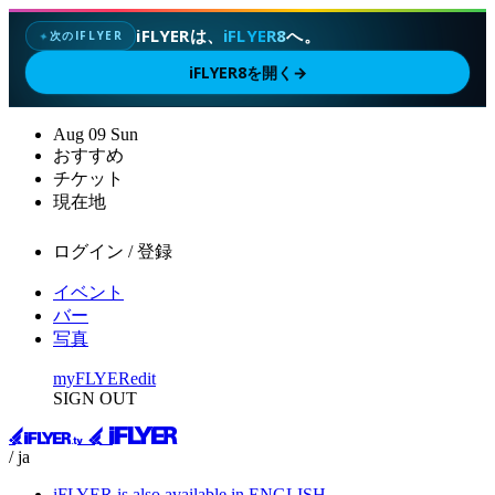
iFLYERは、
iFLYER8
へ。
次のIFLYER
✦
iFLYER8を開く
→
Aug
09
Sun
おすすめ
チケット
現在地
ログイン / 登録
イベント
バー
写真
myFLYER
edit
SIGN OUT
/ ja
iFLYER is also available in ENGLISH.