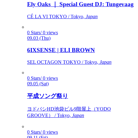
Ely Oaks ｜ Special Guest DJ: Tungevaag
CÉ LA VI TOKYO / Tokyo,
Japan
0 Stars/ 0 views
09.03 (Thu)
6IXSENSE | ELI BROWN
SEL OCTAGON TOKYO / Tokyo,
Japan
0 Stars/ 0 views
09.05 (Sat)
平成ソング祭り
ヨドバシHD池袋ビル9階屋上（YODO
GROOVE） / Tokyo,
Japan
0 Stars/ 0 views
09.11 (Fri)