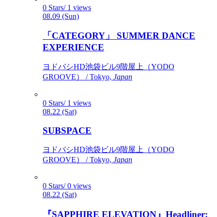
0 Stars/ 1 views
08.09 (Sun)
「CATEGORY」 SUMMER DANCE
EXPERIENCE
ヨドバシHD池袋ビル9階屋上（YODO
GROOVE） / Tokyo,
Japan
0 Stars/ 1 views
08.22 (Sat)
SUBSPACE
ヨドバシHD池袋ビル9階屋上（YODO
GROOVE） / Tokyo,
Japan
0 Stars/ 0 views
08.22 (Sat)
『SAPPHIRE ELEVATION』Headliner: