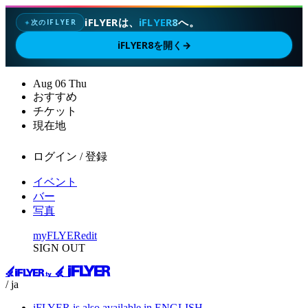
iFLYERは、
iFLYER8
へ。
次のIFLYER
✦
iFLYER8を開く
→
Aug
06
Thu
おすすめ
チケット
現在地
ログイン / 登録
イベント
バー
写真
myFLYER
edit
SIGN OUT
/ ja
iFLYER is also available in ENGLISH.