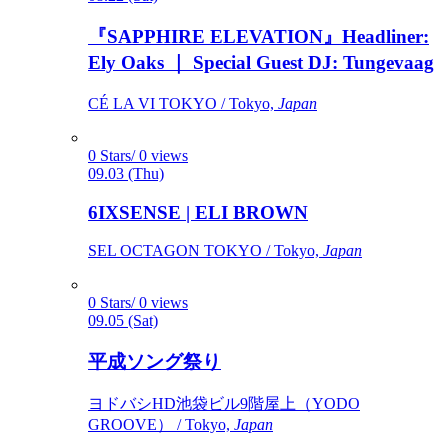
『SAPPHIRE ELEVATION』Headliner:
Ely Oaks ｜ Special Guest DJ: Tungevaag
CÉ LA VI TOKYO / Tokyo,
Japan
0 Stars/ 0 views
09.03 (Thu)
6IXSENSE | ELI BROWN
SEL OCTAGON TOKYO / Tokyo,
Japan
0 Stars/ 0 views
09.05 (Sat)
平成ソング祭り
ヨドバシHD池袋ビル9階屋上（YODO
GROOVE） / Tokyo,
Japan