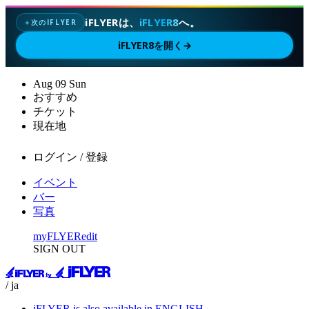
iFLYERは、
iFLYER8
へ。
次のIFLYER
✦
iFLYER8を開く
→
Aug
09
Sun
おすすめ
チケット
現在地
ログイン / 登録
イベント
バー
写真
myFLYER
edit
SIGN OUT
/ ja
iFLYER is also available in ENGLISH.