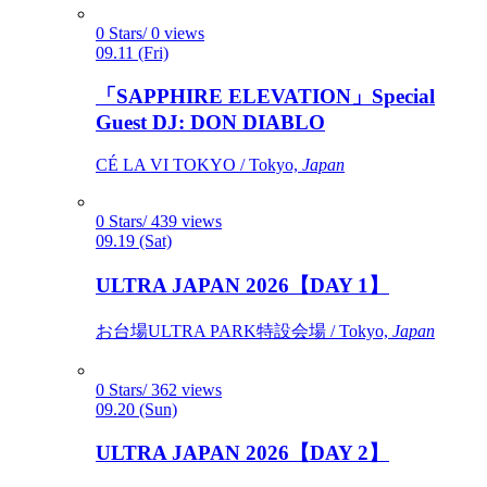
0 Stars/ 0 views
09.11 (Fri)
「SAPPHIRE ELEVATION」Special
Guest DJ: DON DIABLO
CÉ LA VI TOKYO / Tokyo,
Japan
0 Stars/ 439 views
09.19 (Sat)
ULTRA JAPAN 2026【DAY 1】
お台場ULTRA PARK特設会場 / Tokyo,
Japan
0 Stars/ 362 views
09.20 (Sun)
ULTRA JAPAN 2026【DAY 2】