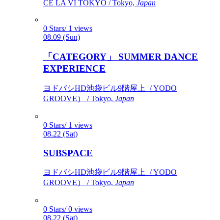
CÉ LA VI TOKYO / Tokyo,
Japan
0 Stars/ 1 views
08.09 (Sun)
「CATEGORY」 SUMMER DANCE
EXPERIENCE
ヨドバシHD池袋ビル9階屋上（YODO
GROOVE） / Tokyo,
Japan
0 Stars/ 1 views
08.22 (Sat)
SUBSPACE
ヨドバシHD池袋ビル9階屋上（YODO
GROOVE） / Tokyo,
Japan
0 Stars/ 0 views
08.22 (Sat)