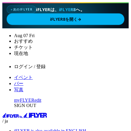
iFLYERは、
iFLYER8
へ。
次のIFLYER
✦
iFLYER8を開く
→
Aug
07
Fri
おすすめ
チケット
現在地
ログイン / 登録
イベント
バー
写真
myFLYER
edit
SIGN OUT
/ ja
iFLYER is also available in ENGLISH.