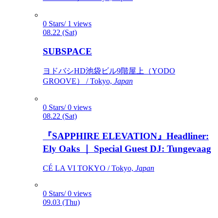
0 Stars/ 1 views
08.22 (Sat)
SUBSPACE
ヨドバシHD池袋ビル9階屋上（YODO
GROOVE） / Tokyo,
Japan
0 Stars/ 0 views
08.22 (Sat)
『SAPPHIRE ELEVATION』Headliner:
Ely Oaks ｜ Special Guest DJ: Tungevaag
CÉ LA VI TOKYO / Tokyo,
Japan
0 Stars/ 0 views
09.03 (Thu)