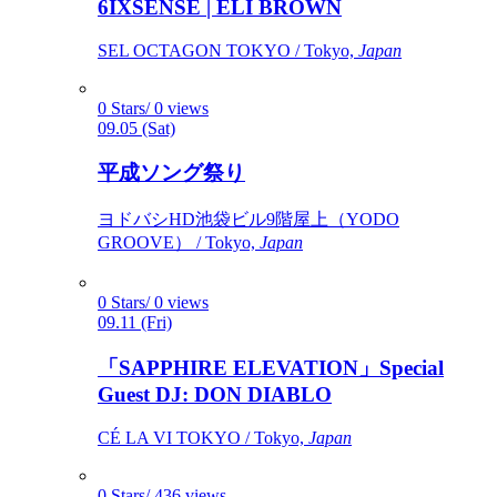
6IXSENSE | ELI BROWN
SEL OCTAGON TOKYO / Tokyo,
Japan
0 Stars/ 0 views
09.05 (Sat)
平成ソング祭り
ヨドバシHD池袋ビル9階屋上（YODO
GROOVE） / Tokyo,
Japan
0 Stars/ 0 views
09.11 (Fri)
「SAPPHIRE ELEVATION」Special
Guest DJ: DON DIABLO
CÉ LA VI TOKYO / Tokyo,
Japan
0 Stars/ 436 views