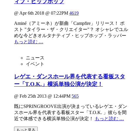
ィブ・ヒップホップ
@ Apr 6th 2018 @ 07:22PM
4619
Aminé（アミーネ）が新曲「Campfire」リリース！ ポ
スト "タイラー・ザ・クリエイター"？ オシャレでユル
めな今どきオルタナティブ・ヒップホップ・ラッパー
もっと読む …
ニュース
イベント
レゲエ・ダンスホール界を代表する看板スタ
ー「T.O.K.」横浜単独公演が決定！
@ Feb 25th 2013 @ 12:44PM
565
既にSPRINGROOVE出演が決まっているレゲエ・ダン
スホール界を代表する看板スター「T.O.K. 」彼らを間
近で体感できる横浜単独公演が決定！
もっと読む …
もっと見る