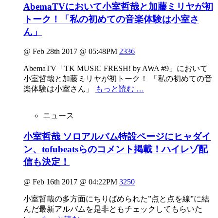
AbemaTVにおいて小室哲哉と加藤ミリヤが初
トーク！「私の初めての音楽体験は小室さ
ん」
@ Feb 28th 2017 @ 05:48PM
2336
AbemaTV「TK MUSIC FRESH! by AWA #9」において
小室哲哉と加藤ミリヤが初トーク！ 「私の初めての音
楽体験は小室さん」
もっと読む …
ニュース
小室哲哉 ソロアルバム特設ページにヒャダイ
ン、tofubeatsらのコメント掲載！ハイレゾ配
信も決定！
@ Feb 16th 2017 @ 04:22PM
3250
小室哲哉の多方面にちりばめられた”点と点を線”に結
んだ最新アルバムを是非ともチェックしてもらいた