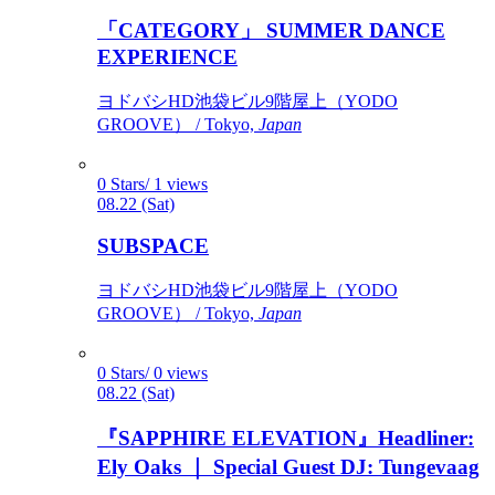
「CATEGORY」 SUMMER DANCE
EXPERIENCE
ヨドバシHD池袋ビル9階屋上（YODO
GROOVE） / Tokyo,
Japan
0 Stars/ 1 views
08.22 (Sat)
SUBSPACE
ヨドバシHD池袋ビル9階屋上（YODO
GROOVE） / Tokyo,
Japan
0 Stars/ 0 views
08.22 (Sat)
『SAPPHIRE ELEVATION』Headliner:
Ely Oaks ｜ Special Guest DJ: Tungevaag