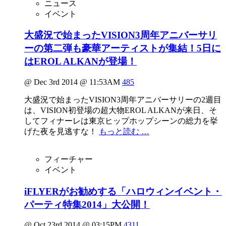
ニュース
イベント
大盛況で始まったVISION3周年アニバーサリ
ーの第二弾も豪華アーティストが集結！5日に
はEROL ALKANが登場！
@ Dec 3rd 2014 @ 11:53AM
485
大盛況で始まったVISION3周年アニバーサリーの2週目
は、VISION初登場の超大物EROL ALKANが来日、そ
してフィナーレは東京ヒップホップシーンの総力を挙
げた夜を見逃すな！
もっと読む …
フィーチャー
イベント
iFLYERがお勧めする「ハロウィンイベント・
パーティ特集2014」大公開！
@ Oct 23rd 2014 @ 03:15PM
4311