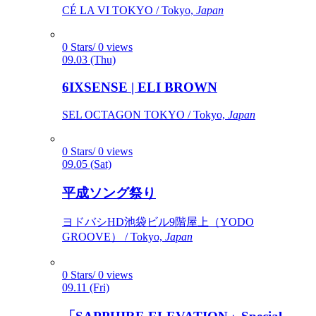
CÉ LA VI TOKYO / Tokyo,
Japan
0 Stars/ 0 views
09.03 (Thu)
6IXSENSE | ELI BROWN
SEL OCTAGON TOKYO / Tokyo,
Japan
0 Stars/ 0 views
09.05 (Sat)
平成ソング祭り
ヨドバシHD池袋ビル9階屋上（YODO
GROOVE） / Tokyo,
Japan
0 Stars/ 0 views
09.11 (Fri)