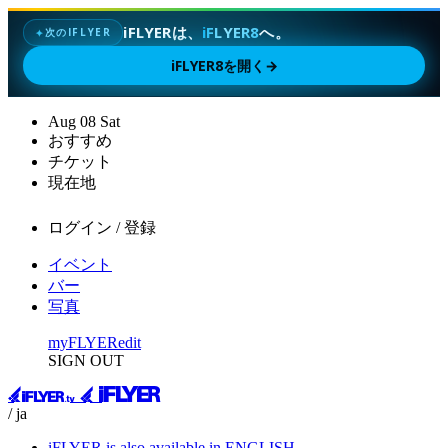
iFLYERは、
iFLYER8
へ。
次のIFLYER
✦
iFLYER8を開く
→
Aug
08
Sat
おすすめ
チケット
現在地
ログイン / 登録
イベント
バー
写真
myFLYER
edit
SIGN OUT
/ ja
iFLYER is also available in ENGLISH.