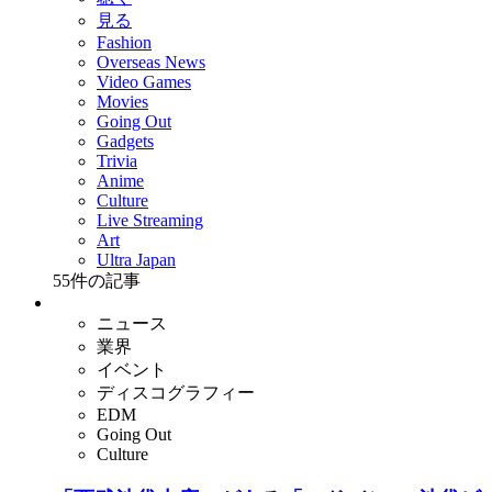
見る
Fashion
Overseas News
Video Games
Movies
Going Out
Gadgets
Trivia
Anime
Culture
Live Streaming
Art
Ultra Japan
55
件の記事
ニュース
業界
イベント
ディスコグラフィー
EDM
Going Out
Culture