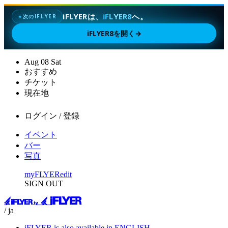
iFLYERは、
iFLYER8
へ。
次のIFLYER
✦
iFLYER8を開く
→
Aug
08
Sat
おすすめ
チケット
現在地
ログイン / 登録
イベント
バー
写真
myFLYER
edit
SIGN OUT
/ ja
iFLYER is also available in ENGLISH.