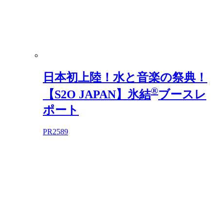
日本初上陸！水と音楽の祭典！
®
【S2O JAPAN】氷結
ブースレ
ポート
PR
2589