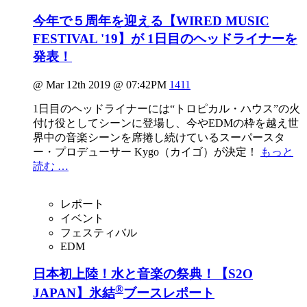
今年で５周年を迎える【WIRED MUSIC
FESTIVAL '19】が 1日目のヘッドライナーを
発表！
@ Mar 12th 2019 @ 07:42PM
1411
1日目のヘッドライナーには“トロピカル・ハウス”の火
付け役としてシーンに登場し、今やEDMの枠を越え世
界中の音楽シーンを席捲し続けているスーパースタ
ー・プロデューサー Kygo（カイゴ）が決定！
もっと
読む …
レポート
イベント
フェスティバル
EDM
日本初上陸！水と音楽の祭典！【S2O
®
JAPAN】氷結
ブースレポート