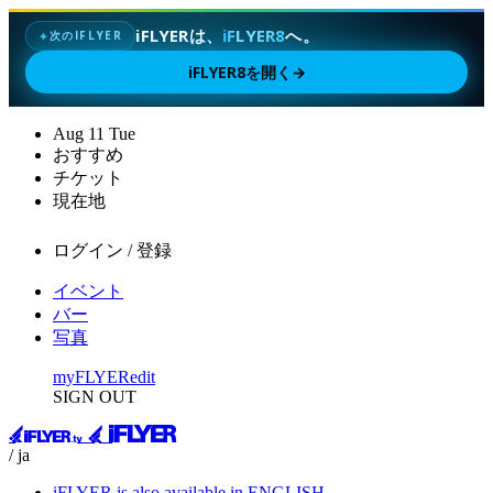
iFLYERは、
iFLYER8
へ。
次のIFLYER
✦
iFLYER8を開く
→
Aug
11
Tue
おすすめ
チケット
現在地
ログイン / 登録
イベント
バー
写真
myFLYER
edit
SIGN OUT
/ ja
iFLYER is also available in ENGLISH.