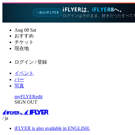
iFLYERは、
iFLYER8
へ。
次のIFLYER
✦
ログインはそのまま、好きだったすべて
Aug
08
Sat
おすすめ
チケット
現在地
ログイン / 登録
イベント
バー
写真
myFLYER
edit
SIGN OUT
/ ja
iFLYER is also available in ENGLISH.