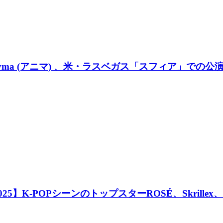
Anyma (アニマ) 、米・ラスベガス「スフィア」での
5】K-POPシーンのトップスターROSÉ、Skrillex、A