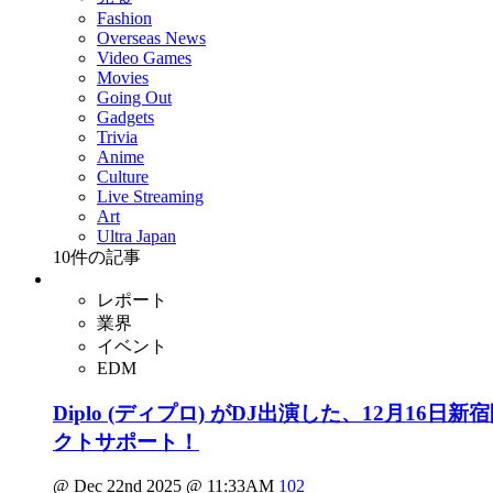
Fashion
Overseas News
Video Games
Movies
Going Out
Gadgets
Trivia
Anime
Culture
Live Streaming
Art
Ultra Japan
10
件の記事
レポート
業界
イベント
EDM
Diplo (ディプロ) がDJ出演した、12月16日新
クトサポート！
@ Dec 22nd 2025 @ 11:33AM
102