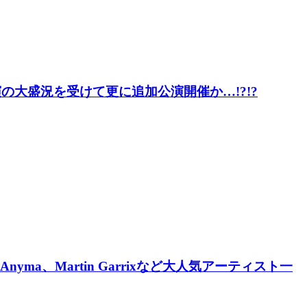
公演の大盛況を受けて更に追加公演開催か…!?!?
nyma、Martin Garrixなど大人気アーティスト一