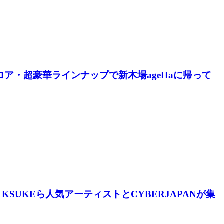
全5フロア・超豪華ラインナップで新木場ageHaに帰って
OKOTO、KSUKEら人気アーティストとCYBERJAPANが集