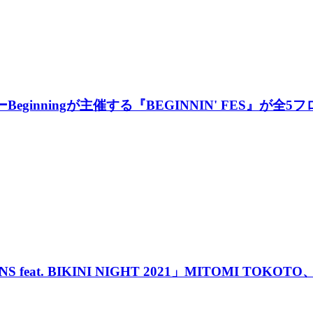
eginningが主催する『BEGINNIN' FES』が
S feat. BIKINI NIGHT 2021」MITOMI T