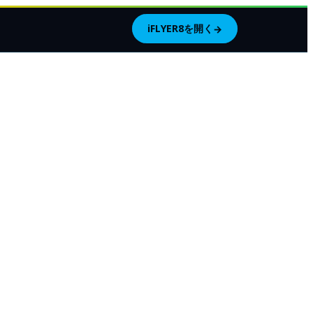
iFLYER8を開く
→